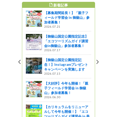
新着記事
すめ記事
【募集期間延長！】「親子フ
ードル醸造
ィールド学習会 in 御嶽山」参
ドルリー株
加者募集！
！インタビ
2026.07.21
【御嶽山国定公園指定記念】
がの
「エコツーリズムガイド講習
会in御嶽山」参加者募集！
オカワヂシ
2026.07.17
開催しま
【御嶽山国定公園指定記
念！】Instagramプレゼント
キャンペーンを実施します
長野朝日放
2026.07.15
の里親」協
【大好評】今年も開催！「親
子フィールド学習会 in 御嶽
山」参加者募集！
2026.06.30
印式を開催
【カリキュラムをリニューア
ルして今年も開催！】「エコ
ットワーク
ツーリズムガイド講習会 in 美