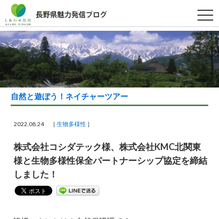
t
o
g
g
l
e
n
a
v
i
g
a
自然と遊ぼう！ネイチャーツアー
t
i
o
n
2022.08.24 ［
生物多様性
］
株式会社コシダテック様、株式会社KMC北関東
様と生物多様性保全パートナーシップ協定を締結
しました！