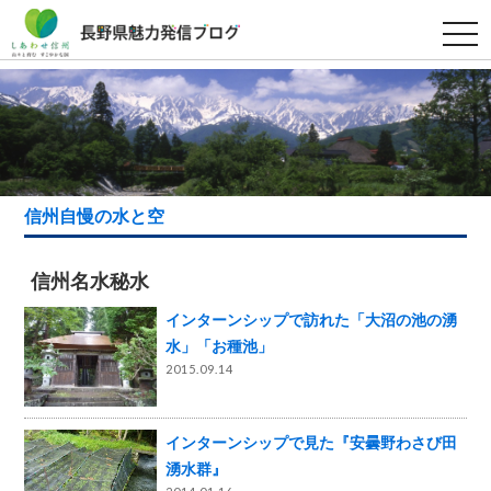
t
o
g
g
l
e
n
a
v
i
g
a
信州自慢の水と空
t
i
o
n
信州名水秘水
インターンシップで訪れた「大沼の池の湧
水」「お種池」
2015.09.14
インターンシップで見た『安曇野わさび田
湧水群』