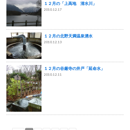
１２月の「上高地 清水川」
2010.12.17
１２月の北野天満温泉湧水
2010.12.13
１２月の谷厳寺の井戸「延命水」
2010.12.11