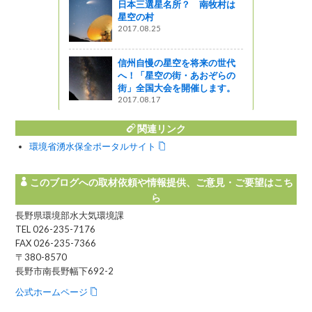
日本三選星名所？ 南牧村は
星空の村
2017.08.25
（まつもと
紹介しま
信州自慢の星空を将来の世代
へ！「星空の街・あおぞらの
街」全国大会を開催します。
2017.08.17
関連リンク
環境省湧水保全ポータルサイト
このブログへの取材依頼や情報提供、ご意見・ご要望はこち
ら
長野県環境部水大気環境課
TEL 026-235-7176
FAX 026-235-7366
〒380-8570
長野市南長野幅下692-2
公式ホームページ