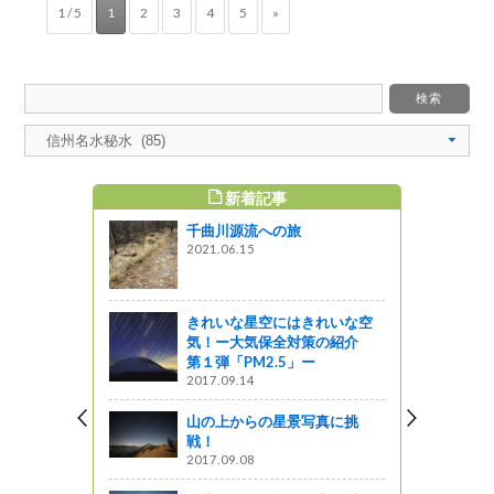
1 / 5
1
2
3
4
5
»
新着記事
すめ記事
千曲川源流への旅
２３ 光前
2021.06.15
ャーツアー
きれいな星空にはきれいな空
気！ー大気保全対策の紹介
に行ってき
第１弾「PM2.5」ー
2017.09.14
ャーツアー
山の上からの星景写真に挑
戦！
まで「命と
2017.09.08
対策期間」