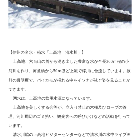
【信州の名水・秘水「上高地 清水川」】
上高地、六百山の麓から湧き出した豊富な水が全長
ｍ程の小
300
河川を作り、河童橋から
ｍほど上流で梓川に合流しています。抜
50
群の透明度で、バイカモが揺れる中をイワナが泳ぐ姿を見ることが
できます。
湧水は、上高地の飲用水源になっています。
上高地を美しくする会等が、立入り禁止の木柵及びロープの管
理、河川周辺のゴミ拾い、観光客への呼びかけなどの活動を行って
います。
清水川脇の上高地ビジターセンターなどで清水川の水中ライブ画