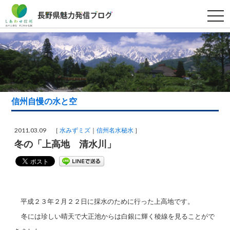
t
o
g
g
l
e
n
a
v
i
g
a
信州自慢の水と空
t
i
o
n
2011.03.09 ［
水みずミズ
信州名水秘水
］
冬の「上高地 清水川」
平成２３年２月２２日に採水のために行った上高地です。
冬には珍しい晴天で大正池からは白銀に輝く稜線を見ることがで