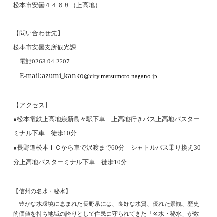
松本市安曇４４６８（上高地）
【問い合わせ先】
松本市安曇支所観光課
電話
0263-94-2307
E-mail:azumi_kanko
@city.matsumoto.nagano.jp
【アクセス】
●松本電鉄上高地線新島々駅下車 上高地行きバス上高地バスター
ミナル下車 徒歩
分
10
●長野道松本ＩＣから車で沢渡まで
分 シャトルバス乗り換え
60
30
分上高地バスターミナル下車 徒歩
分
10
【信州の名水・秘水】
豊かな水環境に恵まれた長野県には、良好な水質、優れた景観、歴史
的価値を持ち地域の誇りとして住民に守られてきた「名水・秘水」が数