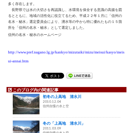
多く存在します。
長野県では水の大切さを再認識し、水環境を保全する意識の高揚を図
るとともに、地域の活性化に役立てるため、平成２２年１月に「信州の
名水・秘水」選定委員会により、湧水等の中から特に優れたもの１５箇
所を「信州の名水・秘水」として選定しました。
信州の名水・秘水のホームページ
http://www.pref.nagano.lg.jp/kankyo/mizutaiki/mizu/meisui/kasyo/meis
ui-annai.htm
このブログ内の関連記事
初冬の上高地 清水川
2010.12.04
信州自慢の水と空
冬の「上高地 清水川」
2011.03.09
信州自慢の水と空