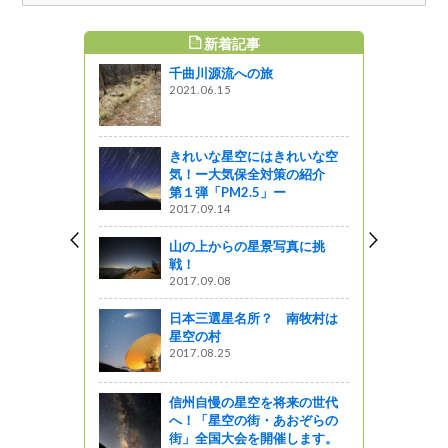
新着記事
すめ記事
千曲川源流への旅
場（佐久穂
2021.06.15
の星景写真
っと通信～
きれいな星空にはきれいな空
気！ー大気保全対策の紹介
水「上高地
第１弾「PM2.5」ー
ます。
2017.09.14
山の上からの星景写真に挑
戦！
なぎそねこっ
2017.09.08
／南木曽
日本三選星名所？ 南牧村は
星空の村
2017.08.25
ョウが飛来
信州自慢の星空を将来の世代
へ！「星空の街・あおぞらの
街」全国大会を開催します。