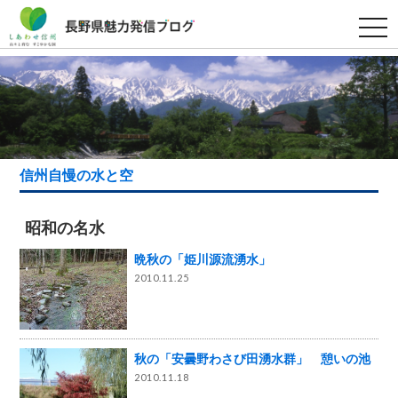
t
o
g
g
l
e
n
a
v
i
g
a
信州自慢の水と空
t
i
o
n
昭和の名水
晩秋の「姫川源流湧水」
2010.11.25
秋の「安曇野わさび田湧水群」 憩いの池
2010.11.18