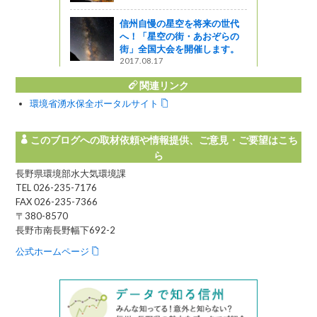
ます～「つ
」～
信州自慢の星空を将来の世代
へ！「星空の街・あおぞらの
う
街」全国大会を開催します。
2017.08.17
関連リンク
環境省湧水保全ポータルサイト
このブログへの取材依頼や情報提供、ご意見・ご要望はこち
ら
長野県環境部水大気環境課
TEL 026-235-7176
FAX 026-235-7366
〒380-8570
長野市南長野幅下692-2
公式ホームページ