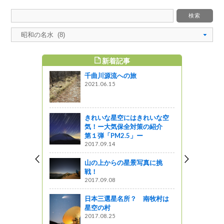
新着記事
すめ記事
千曲川源流への旅
介します
2021.06.15
っと通信～
Ｓで紹介さ
きれいな星空にはきれいな空
 新日本風
気！ー大気保全対策の紹介
第１弾「PM2.5」ー
2017.09.14
山の上からの星景写真に挑
ーの紹介
戦！
濃焼
2017.09.08
日本三選星名所？ 南牧村は
星空の村
食材フェ
2017.08.25
統野菜」の紹