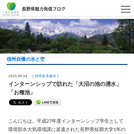
t
o
g
g
l
e
n
a
v
i
g
a
信州自慢の水と空
t
i
o
n
2015.09.14 ［
信州名水秘水
］
インターンシップで訪れた「大沼の池の湧水」
「お種池」
こんにちは。平成27年度インターンシップ学生として
環境部水大気環境課に派遣された長野県短期大学1年の