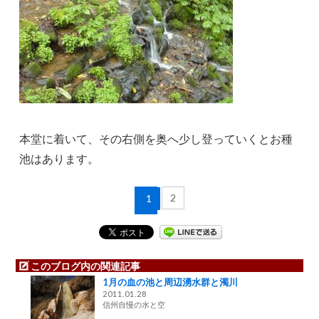
本堂に着いて、その右側を奥へ少し登っていくとお種
池はあります。
2
1
このブログ内の関連記事
1月の血の池と周辺湧水群と濁川
2011.01.28
信州自慢の水と空