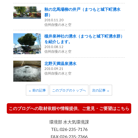
秋の北馬場柳の井戸（まつもと城下町湧水
群）
2010.11.20
信州自慢の水と空
槻井泉神社の湧水（まつもと城下町湧水群）
を紹介します。
2010.08.12
信州自慢の水と空
北野天満温泉湧水
2010.09.21
信州自慢の水と空
← 前の記事
このブログのトップへ
次の記事 →
このブログへの取材依頼や情報提供、ご意見・ご要望はこちら
環境部 水大気環境課
TEL:026-235-7176
FAX:026-235-7366