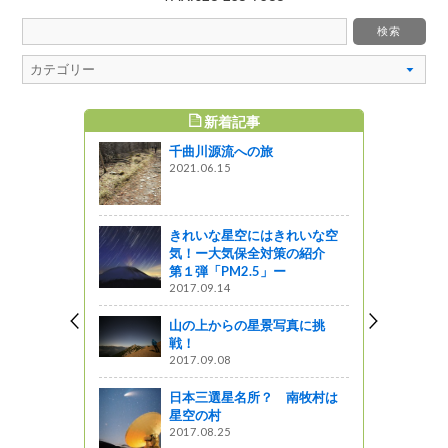
新着記事
すめ記事
千曲川源流への旅
？（その1
2021.06.15
棲む？池～瀧
きれいな星空にはきれいな空
気！ー大気保全対策の紹介
線2019】
第１弾「PM2.5」ー
編（小海
2017.09.14
山の上からの星景写真に挑
っと通信～
戦！
2017.09.08
］インター
！！！その
日本三選星名所？ 南牧村は
星空の村
2017.08.25