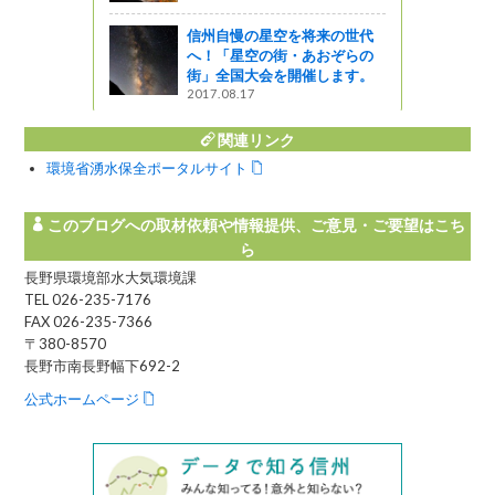
を通して学
信州自慢の星空を将来の世代
へ！「星空の街・あおぞらの
街」全国大会を開催します。
ャーツアー
2017.08.17
関連リンク
環境省湧水保全ポータルサイト
このブログへの取材依頼や情報提供、ご意見・ご要望はこち
ら
長野県環境部水大気環境課
TEL 026-235-7176
FAX 026-235-7366
〒380-8570
長野市南長野幅下692-2
公式ホームページ