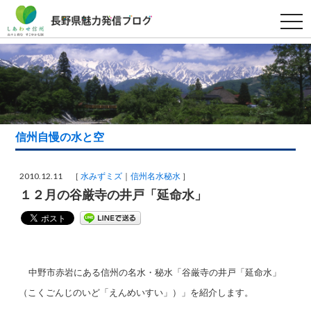
t
o
g
g
l
e
n
a
v
i
g
a
信州自慢の水と空
t
i
o
n
2010.12.11 ［
水みずミズ
信州名水秘水
］
１２月の谷厳寺の井戸「延命水」
中野市赤岩にある信州の名水・秘水「
谷厳寺の井戸「延命水」
（こくごんじのいど「えんめいすい」）
」を紹介します。