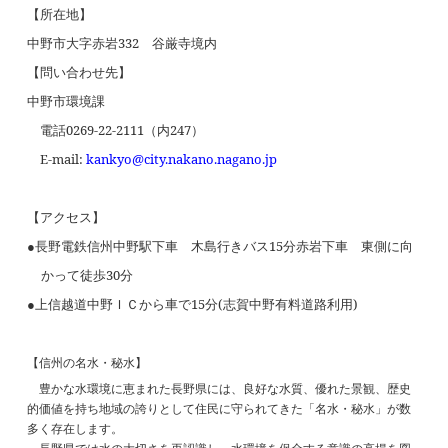
【所在地】
中野市大字赤岩
332
谷厳寺境内
【問い合わせ先】
中野市環境課
電話
0269-22-2111
（内
247
）
E-mail:
kankyo@city.nakano.nagano.jp
【アクセス】
●長野電鉄信州中野駅下車 木島行きバス
15
分赤岩下車 東側に向
かって徒歩
30
分
●上信越道中野ＩＣから車で
15
分
(
志賀中野有料道路利用
)
【信州の名水・秘水】
豊かな水環境に恵まれた長野県には、良好な水質、優れた景観、歴史
的価値を持ち地域の誇りとして住民に守られてきた「名水・秘水」が数
多く存在します。