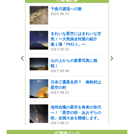
すめ記事
千曲川源流への旅
まつもと城
2021.06.15
きれいな星空にはきれいな空
ポスター＆パ
気！ー大気保全対策の紹介
争解決ほ
第１弾「PM2.5」ー
2017.09.14
企画
山の上からの星景写真に挑
戦！
まぼうしの
2017.09.08
木曽町福島
日本三選星名所？ 南牧村は
星空の村
2017.08.25
の紅葉情報
信州自慢の星空を将来の世代
へ！「星空の街・あおぞらの
街」全国大会を開催します。
2017.08.17
関連リンク