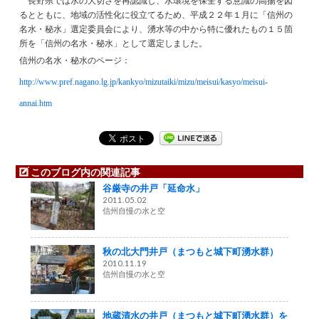
長野県では水の大切さを再認識し、水環境を保全する意識の高揚を図
るとともに、地域の活性化に役立てるため、平成２２年１月に「信州の
名水・秘水」選定委員会により、湧水等の中から特に優れたもの１５箇
所を「信州の名水・秘水」として選定しました。
信州の名水・秘水のページ：
http://www.pref.nagano.lg.jp/kankyo/mizutaiki/mizu/meisui/kasyo/meisui-
annai.htm
このブログ内の関連記事
谷厳寺の井戸「延命水」
2011.05.02
信州自慢の水と空
秋の北大門井戸（まつもと城下町湧水群）
2010.11.19
信州自慢の水と空
地蔵清水の井戸（まつもと城下町湧水群）を