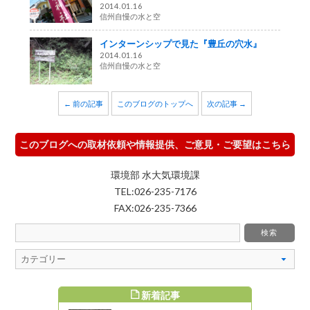
2014.01.16
信州自慢の水と空
インターンシップで見た『豊丘の穴水』
2014.01.16
信州自慢の水と空
← 前の記事
このブログのトップへ
次の記事 →
このブログへの取材依頼や情報提供、ご意見・ご要望はこちら
環境部 水大気環境課
TEL:026-235-7176
FAX:026-235-7366
新着記事
すめ記事