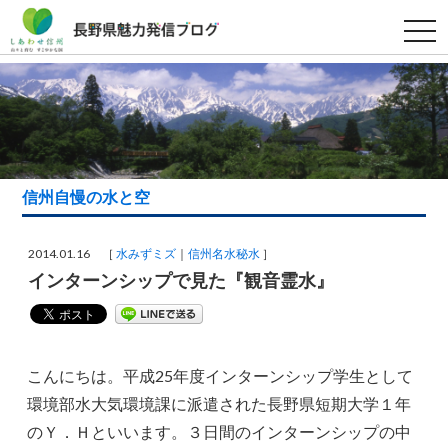
t
o
g
g
l
e
n
a
v
i
g
a
信州自慢の水と空
t
i
o
n
2014.01.16 ［
水みずミズ
信州名水秘水
］
インターンシップで見た『観音霊水』
こんにちは。平成25年度インターンシップ学生として
環境部水大気環境課に派遣された長野県短期大学１年
のＹ．Ｈといいます。３日間のインターンシップの中