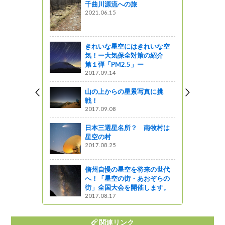
千曲川源流への旅
番外編 後
2021.06.15
群馬県嬬恋
を調べてみ
きれいな星空にはきれいな空
気！ー大気保全対策の紹介
第１弾「PM2.5」ー
松町吉野）
2017.09.14
ターンシッ
山の上からの星景写真に挑
戦！
2017.09.08
せ温泉 穴
日本三選星名所？ 南牧村は
州の安心な
星空の村
軽に！リフ
2017.08.25
 日帰りお
３
信州自慢の星空を将来の世代
がの
へ！「星空の街・あおぞらの
街」全国大会を開催します。
きました
2017.08.17
っと通信～
関連リンク