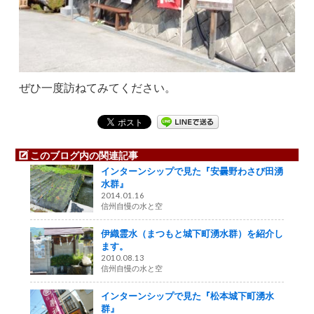
ぜひ一度訪ねてみてください。
このブログ内の関連記事
インターンシップで見た『安曇野わさび田湧
水群』
2014.01.16
信州自慢の水と空
伊織霊水（まつもと城下町湧水群）を紹介し
ます。
2010.08.13
信州自慢の水と空
インターンシップで見た『松本城下町湧水
群』