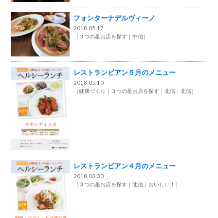
フォンターナデルヴィーノ
2018.05.17
［
３つの星お店を探す
中信
］
レストランビアン５月のメニュー
2018.05.10
［
健康づくり
３つの星お店を探す
北信
北信
］
レストランビアン４月のメニュー
2018.03.30
［
３つの星お店を探す
北信
おいしい！
］