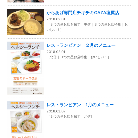
からあげ専門店チキチキGAZA塩尻店
2018.02.01
［
３つの星お店を探す
中信
３つの星お店特集
お
いしい！
］
レストランビアン ２月のメニュー
2018.02.01
［
北信
３つの星お店特集
おいしい！
］
レストランビアン 1月のメニュー
2018.01.09
［
３つの星お店を探す
北信
］