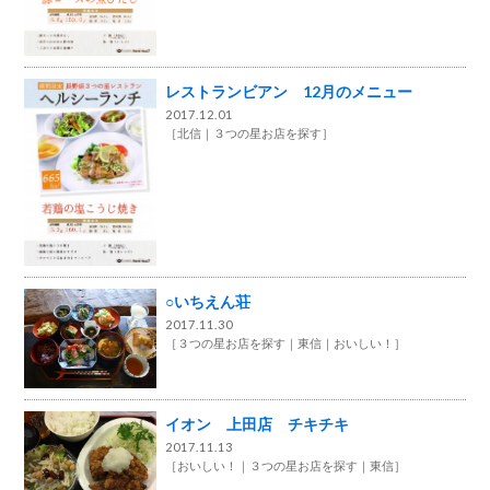
レストランビアン 12月のメニュー
2017.12.01
［
北信
３つの星お店を探す
］
○いちえん荘
2017.11.30
［
３つの星お店を探す
東信
おいしい！
］
イオン 上田店 チキチキ
2017.11.13
［
おいしい！
３つの星お店を探す
東信
］