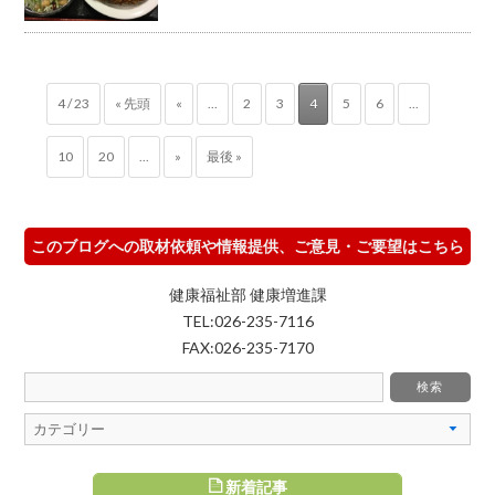
4 / 23
« 先頭
«
...
2
3
4
5
6
...
10
20
...
»
最後 »
このブログへの取材依頼や情報提供、ご意見・ご要望はこちら
健康福祉部 健康増進課
TEL:026-235-7116
FAX:026-235-7170
新着記事
すめ記事