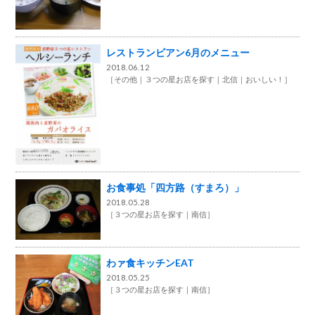
レストランビアン6月のメニュー
2018.06.12
［
その他
３つの星お店を探す
北信
おいしい！
］
お食事処「四方路（すまろ）」
2018.05.28
［
３つの星お店を探す
南信
］
わァ食キッチンEAT
2018.05.25
［
３つの星お店を探す
南信
］