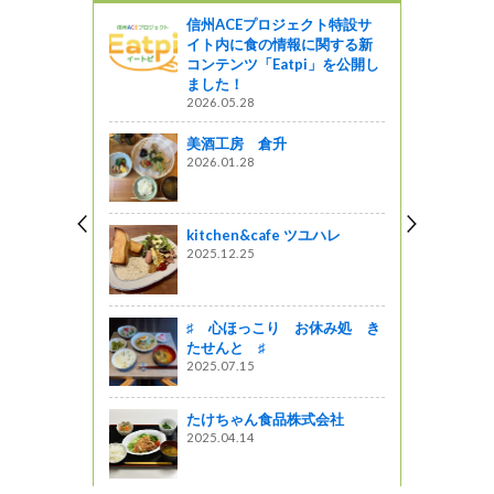
信州ACEプロジェクト特設サ
黄金の投票
イト内に食の情報に関する新
コンテンツ「Eatpi」を公開し
ました！
う
2026.05.28
チキチキ
美酒工房 倉升
星レストラン
2026.01.28
 ～イオン
kitchen&cafe ツユハレ
平～
2025.12.25
真田丸」
♯ 心ほっこり お休み処 き
たせんと ♯
がの
2025.07.15
たけちゃん食品株式会社
2025.04.14