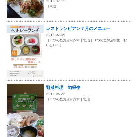
2018.07.11
［
東信
］
レストランビアン７月のメニュー
2018.07.09
［
３つの星お店を探す
北信
３つの星お店特集
お
いしい！
］
野菜料理 旬采亭
2018.06.22
［
３つの星お店を探す
北信
］