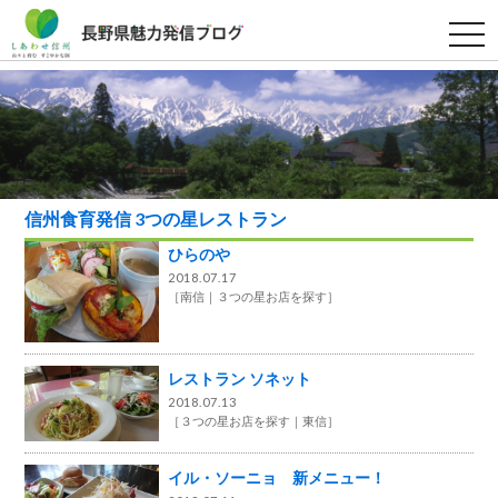
t
o
g
g
l
e
n
a
v
i
g
a
信州食育発信 3つの星レストラン
t
i
ひらのや
o
2018.07.17
n
［
南信
３つの星お店を探す
］
レストラン ソネット
2018.07.13
［
３つの星お店を探す
東信
］
イル・ソーニョ 新メニュー！