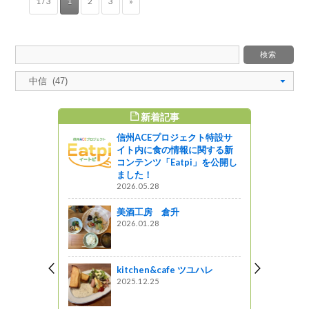
1 / 3
1
2
3
»
新着記事
すめ記事
信州ACEプロジェクト特設サ
州「ピッツェ
イト内に食の情報に関する新
ア ラ コ
コンテンツ「Eatpi」を公開し
ウトで誕生
ました！
2026.05.28
がの
美酒工房 倉升
2026.01.28
プロの味を
『ピッツェ
kitchen&cafe ツユハレ
っと通信～
2025.12.25
していま