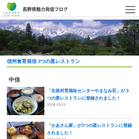
t
o
g
g
l
e
n
a
v
i
g
a
信州食育発信 3つの星レストラン
t
i
o
n
中信
「生坂村営福祉センターやまなみ荘」が３
つの星レストランに登録されました！
2024.03.11
「かあさん家」が3つの星レストランに登録
されました！