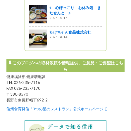
お店シリー
ェリア上田
♯ 心ほっこり お休み処 き
たせんと ♯
2025.07.15
ノ井バイパ
たけちゃん食品株式会社
2025.04.14
星レストラン
このブログへの取材依頼や情報提供、ご意見・ご要望はこち
ら
健康福祉部 健康増進課
TEL 026-235-7116
FAX 026-235-7170
〒380-8570
長野市南長野幅下692-2
信州食育発信「3つの星のレストラン」公式ホームページ