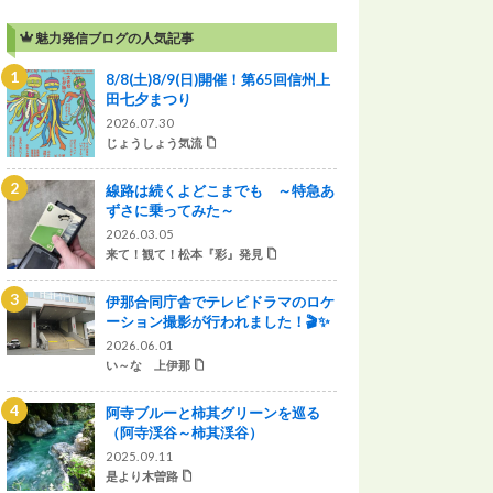
魅力発信ブログの人気記事
8/8(土)8/9(日)開催！第65回信州上
田七夕まつり
2026.07.30
じょうしょう気流
線路は続くよどこまでも ～特急あ
ずさに乗ってみた～
2026.03.05
来て！観て！松本『彩』発見
伊那合同庁舎でテレビドラマのロケ
ーション撮影が行われました！🎬✨
2026.06.01
い～な 上伊那
阿寺ブルーと柿其グリーンを巡る
（阿寺渓谷～柿其渓谷）
2025.09.11
是より木曽路