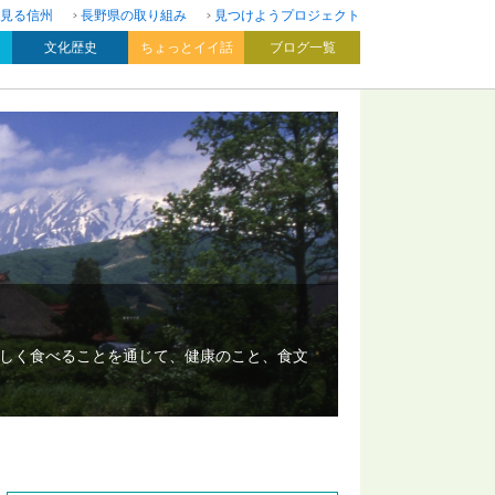
見る信州
長野県の取り組み
見つけようプロジェクト
文化歴史
ちょっとイイ話
ブログ一覧
いしく食べることを通じて、健康のこと、食文