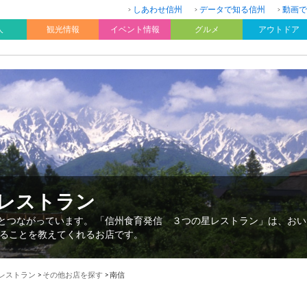
しあわせ信州
データで知る信州
動画で
人
観光情報
イベント情報
グルメ
アウトドア
星レストラン
”とつながっています。 「信州食育発信 ３つの星レストラン」は、お
ることを教えてくれるお店です。
星レストラン
>
その他お店を探す
>
南信