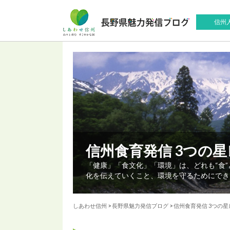
信州
信州食育発信 3つの
「健康」「食文化」「環境」は、どれも“食
化を伝えていくこと、環境を守るためにでき
しあわせ信州
>
長野県魅力発信ブログ
>
信州食育発信 3つの