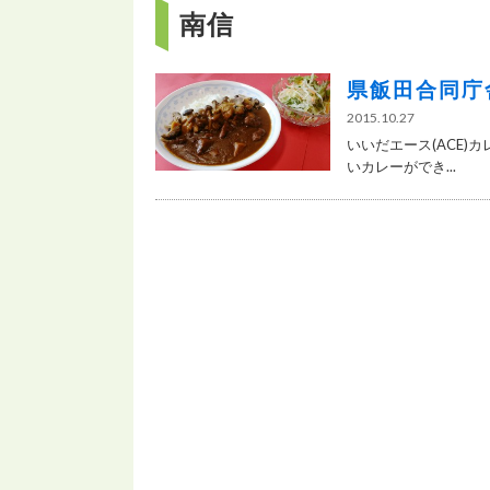
南信
県飯田合同庁
2015.10.27
いいだエース(ACE)
いカレーができ...