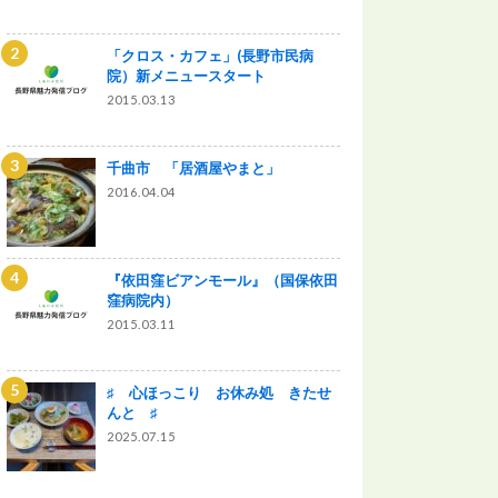
「クロス・カフェ」(長野市民病
院）新メニュースタート
2015.03.13
千曲市 「居酒屋やまと」
2016.04.04
『依田窪ビアンモール』（国保依田
窪病院内）
2015.03.11
♯ 心ほっこり お休み処 きたせ
んと ♯
2025.07.15