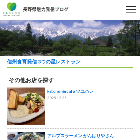
t
o
g
g
l
e
n
a
v
i
g
a
信州食育発信 3つの星レストラン
t
i
o
n
その他お店を探す
kitchen&cafe ツユハレ
2025.12.25
アルプスラーメン がんばりやさん