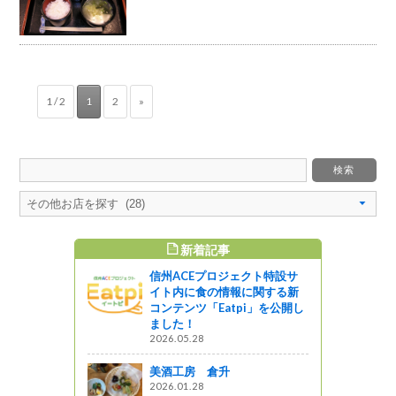
1 / 2
1
2
»
新着記事
すめ記事
信州ACEプロジェクト特設サ
イト内に食の情報に関する新
コンテンツ「Eatpi」を公開し
星レストラン
ました！
2026.05.28
星レストラン
美酒工房 倉升
2026.01.28