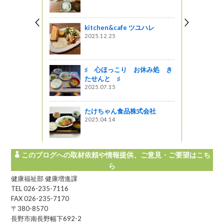
魚介がおす
し くろい
kitchen&cafe ツユハレ
見】
2025.12.25
がの
州 【長野
♯ 心ほっこり お休み処 き
３つの星レ
たせんと ♯
 「割烹
2025.07.15
ランチ！
がの
たけちゃん食品株式会社
2025.04.14
このブログへの取材依頼や情報提供、ご意見・ご要望はこち
ら
健康福祉部 健康増進課
TEL 026-235-7116
FAX 026-235-7170
〒380-8570
長野市南長野幅下692-2