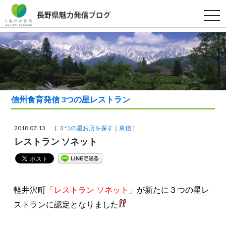
t
o
g
g
l
e
n
a
v
i
g
a
信州食育発信 3つの星レストラン
t
i
o
n
2018.07.13 ［
３つの星お店を探す
東信
］
レストラン ソネット
軽井沢町
「レストラン ソネット」
が新たに３つの星レ
ストランに認定となりました