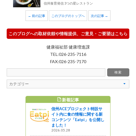
信州食育発信 3つの星レストラン
← 前の記事
このブログのトップへ
次の記事 →
このブログへの取材依頼や情報提供、ご意見・ご要望はこちら
健康福祉部 健康増進課
TEL:026-235-7116
FAX:026-235-7170
新着記事
すめ記事
信州ACEプロジェクト特設サ
レンジャー
イト内に食の情報に関する新
トラクター
コンテンツ「Eatpi」を公開し
した!!
ました！
2026.05.28
ャーツアー