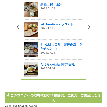
美酒工房 倉升
ラン】長野
2026.01.28
にて、新た
２品が登録
kitchen&cafe ツユハレ
がの
2025.12.25
るきっかけ
日は木曽合
づくり応援
♯ 心ほっこり お休み処 き
菜に軽い運
たせんと ♯
2025.07.15
たけちゃん食品株式会社
て長野県産
2025.04.14
「信州育ち
」が発売さ
企画
このブログへの取材依頼や情報提供、ご意見・ご要望はこち
ら
健康福祉部 健康増進課