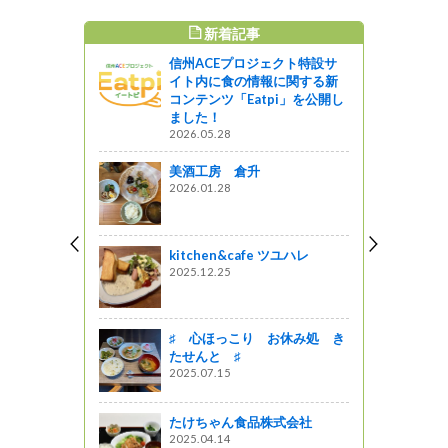
新着記事
すめ記事
信州ACEプロジェクト特設サ
小学校を訪
イト内に食の情報に関する新
）
コンテンツ「Eatpi」を公開し
ました！
ってるの？
2026.05.28
月も『メトロ
美酒工房 倉升
で 新型コ
2026.01.28
を実施して
がの
kitchen&cafe ツユハレ
2025.12.25
達】大町市
大町合同庁
♯ 心ほっこり お休み処 き
たせんと ♯
2025.07.15
「信州 山
と山にまつ
たけちゃん食品株式会社
2025.04.14