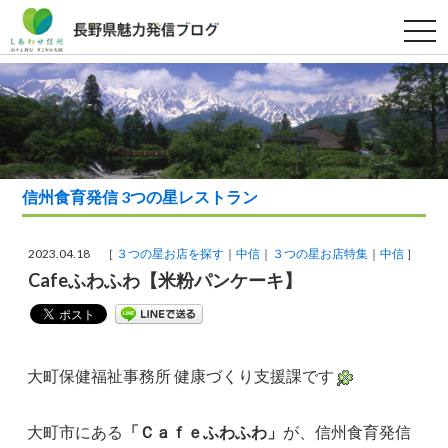
t
o
g
g
l
e
n
a
v
i
g
a
信州食育発信 3つの星レストラン
t
i
o
n
2023.04.18 ［
３つの星お店を探す
中信
３つの星お店特集
中信
］
Cafeふわふわ【米粉パンケーキ】
大町保健福祉事務所 健康づくり支援課です
大町市にある
「Ｃａｆｅふわふわ」
が、信州食育発信