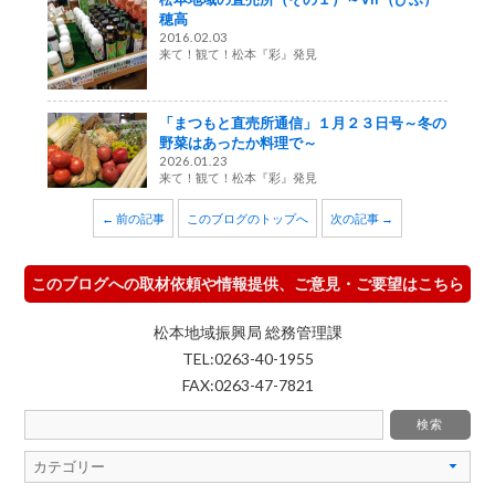
穂高
2016.02.03
来て！観て！松本『彩』発見
「まつもと直売所通信」１月２３日号～冬の
野菜はあったか料理で～
2026.01.23
来て！観て！松本『彩』発見
← 前の記事
このブログのトップへ
次の記事 →
このブログへの取材依頼や情報提供、ご意見・ご要望はこちら
松本地域振興局 総務管理課
TEL:0263-40-1955
FAX:0263-47-7821