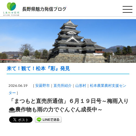
t
o
g
g
l
e
n
a
v
i
g
a
t
i
来て！観て！松本『彩』発見
o
n
2026.06.19 ［
安曇野市
直売所紹介
山形村
松本農業農村支援セン
ター
］
「まつもと直売所通信」６月１９日号～梅雨入り
🌨農作物も雨の力でぐんぐん成長中～