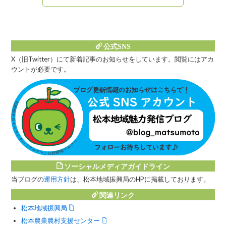
』発見
公式SNS
X（旧Twitter）にて新着記事のお知らせをしています。閲覧にはアカ
ウントが必要です。
ソーシャルメディアガイドライン
当ブログの
運用方針
は、松本地域振興局のHPに掲載しております。
関連リンク
松本地域振興局
松本農業農村支援センター