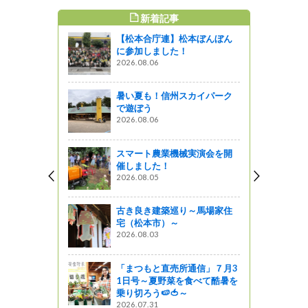
新着記事
すめ記事
【松本合庁連】松本ぼんぼん
通信」１２
に参加しました！
・お餅・年
2026.08.06
末の直売所
満載！～
暑い夏も！信州スカイパーク
』発見
で遊ぼう
2026.08.06
通信」７月
スマート農業機械実演会を開
』発見
催しました！
2026.08.05
通信」９月
古き良き建築巡り～馬場家住
』発見
宅（松本市）～
2026.08.03
通信」１２
恵みを届け
「まつもと直売所通信」７月3
に感謝の一
1日号～夏野菜を食べて酷暑を
には来年へ
乗り切ろう🍉🍅～
～
2026.07.31