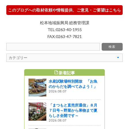
このブログへの取材依頼や情報提供、ご意見・ご要望はこちら
松本地域振興局 総務管理課
TEL:0263-40-1955
FAX:0263-47-7821
新着記事
すめ記事
水産試験場特別開放 「お魚
て行動でき
のからだを調べてみよう！」
と、南極に
2026.08.07
「まつもと直売所通信」８月
７日号～野菜から果物まで夏
全運動」実
らしさ全開です～
2026.08.07
う