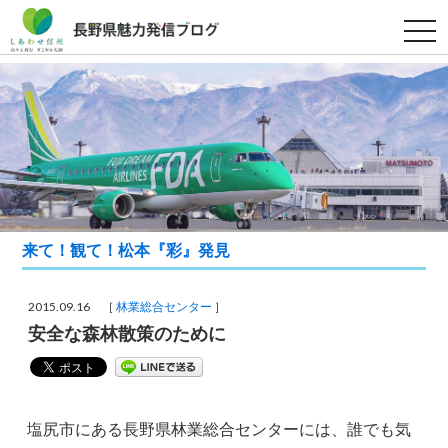
t
o
g
g
l
e
n
a
v
i
g
a
t
i
o
来て！観て！松本『彩』発見
n
2015.09.16 ［
林業総合センター
］
安全な森林散策のために
塩尻市にある長野県林業総合センターには、誰でも気