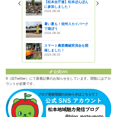
【松本合庁連】松本ぼんぼん
に参加しました！
森林保全奉
2026.08.06
暑い夏も！信州スカイパーク
で遊ぼう
親事業 調
2026.08.06
ました
スマート農業機械実演会を開
催しました！
2026.08.05
公式SNS
X（旧Twitter）にて新着記事のお知らせをしています。閲覧にはアカ
ウントが必要です。