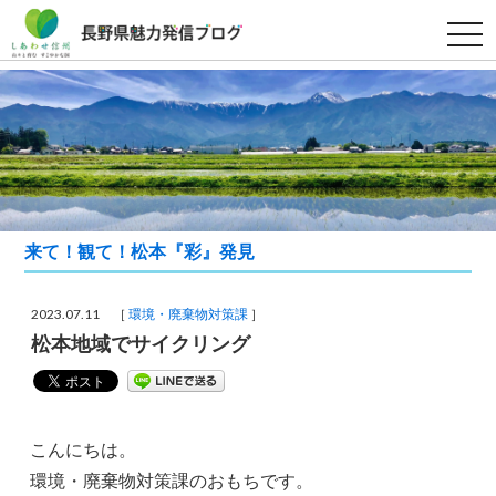
t
o
g
g
l
e
n
a
v
i
g
a
t
i
来て！観て！松本『彩』発見
o
n
2023.07.11 ［
環境・廃棄物対策課
］
松本地域でサイクリング
こんにちは。
環境・廃棄物対策課のおもちです。