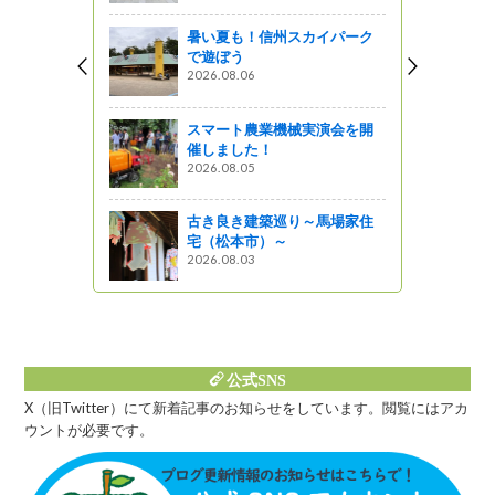
暑い夏も！信州スカイパーク
マップ２を
で遊ぼう
r>③東信州
2026.08.06
>（軽井沢
久市、立科
スマート農業機械実演会を開
催しました！
っと通信～
2026.08.05
もう！ビー
っとサイク
古き良き建築巡り～馬場家住
宅（松本市）～
2026.08.03
公式SNS
X（旧Twitter）にて新着記事のお知らせをしています。閲覧にはアカ
ウントが必要です。