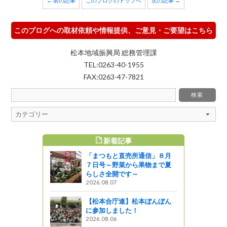
← 前の記事
このブログのトップへ
次の記事 →
このブログへの取材依頼や情報提供、ご意見・ご要望はこちら
松本地域振興局 総務管理課
TEL:0263-40-1955
FAX:0263-47-7821
新着記事
すめ記事
「まつもと直売所通信」８月
～YAMAF
７日号～野菜から果物まで夏
らしさ全開です～
2026.08.07
【松本合庁連】松本ぼんぼん
o to J！
に参加しました！
ロ」
2026.08.06