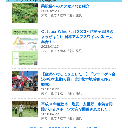
乗鞍岳へのアクセスなど紹介
2020.09.23
来て！観て！松本『彩』発見
Outdoor Wine Fest 2023～桔梗ヶ原(きき
ょうがはら)・日本アルプスワインバレー大
集合！～
2023.03.13
来て！観て！松本『彩』発見
【金沢へ行ってきました！】「ツエーゲン金
沢×松本山雅FC戦」信州松本地域観光PRと
観戦♪
2018.10.22
来て！観て！松本『彩』発見
平成30年度松本・塩尻・安曇野・東筑合同
障がい者スポーツ大会が開催されました！
2018.06.22
来て！観て！松本『彩』発見