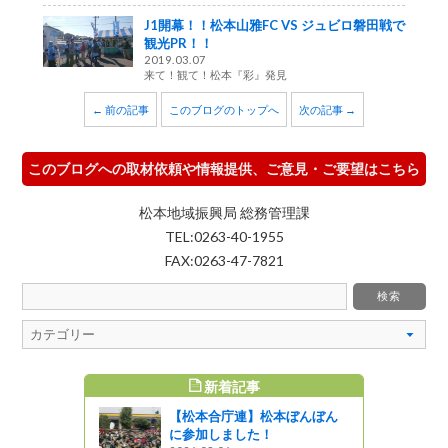
J1開幕！！松本山雅FC VS ジュビロ磐田戦で
観光PR！！
2019.03.07
来て！観て！松本『彩』発見
← 前の記事
このブログのトップへ
次の記事 →
このブログへの取材依頼や情報提供、ご意見・ご要望はこちら
松本地域振興局 総務管理課
TEL:0263-40-1955
FAX:0263-47-7821
新着記事
すめ記事
【松本合庁連】松本ぼんぼん
審判員講習
に参加しました！
ました！