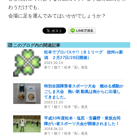
わうだけでも、
会場に足を運んでみてはいかがでしょうか？
このブログ内の関連記事
松本でプロバスケ!!（Ｂ１リーグ 信州vs新
潟 ２月27日/28日開催）
2021.02.10
来て！観て！松本『彩』発見
特別全国障害者スポーツ大会 燃ゆる感動か
ごしま大会 熱い鼓 動風は南からに出場し
てきました。
2023.11.20
来て！観て！松本『彩』発見
平成30年度松本・塩尻・安曇野・東筑合同
障がい者スポーツ大会が開催されました！
2018.06.22
来て！観て！松本『彩』発見