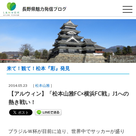
t
o
g
g
l
e
n
a
v
i
g
a
t
i
来て！観て！松本『彩』発見
o
n
2014.05.23 ［
松本山雅
］
【アルウィン】「松本山雅FC×横浜FC戦」J1への
熱き戦い！
ブラジルＷ杯が目前に迫り、世界中でサッカーが盛り