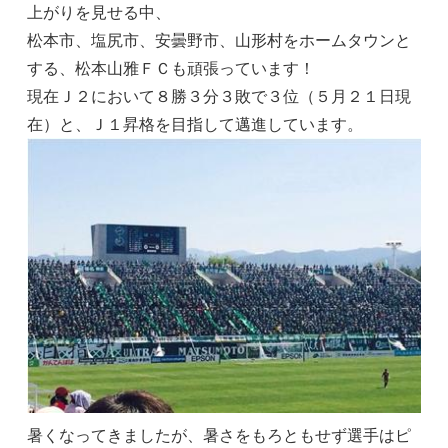
上がりを見せる中、
松本市、塩尻市、安曇野市、山形村をホームタウンと
する、松本山雅ＦＣも頑張っています！
現在Ｊ２において８勝３分３敗で３位（５月２１日現
在）と、Ｊ１昇格を目指して邁進しています。
暑くなってきましたが、暑さをもろともせず選手はピ