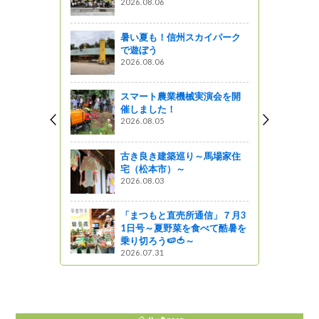
2026.08.06
っと通信～
暑い夏も！信州スカイパーク
仲間つく
で遊ぼう
いママさんバ
2026.08.06
スマート農業機械実演会を開
催しました！
喫！四県ス
2026.08.05
岳登山
がの
古き良き建築巡り～馬場家住
宅（松本市）～
業中！佐久
2026.08.03
全対策パト
プリンスホテ
「まつもと直売所通信」７月3
1日号～夏野菜を食べて酷暑を
っと通信～
乗り切ろう🍉🍅～
2026.07.31