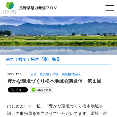
t
o
g
g
l
e
n
a
v
i
g
a
t
i
来て！観て！松本『彩』発見
o
n
2022.12.15 ［
自然・観光地
環境・廃棄物対策課
］
豊かな環境づくり松本地域会議通信 第１回
はじめまして、私、「豊かな環境づくり松本地域会
議」の事務局を担当させていただいてます、環境・廃