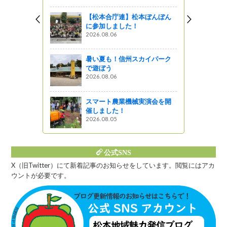
【松本合庁連】松本ぼんぼん
リに、会い
に参加しました！
2026.08.06
っと通信～
暑い夏も！信州スカイパーク
します！
で遊ぼう
2026.08.06
スマート農業機械実演会を開
催しました！
2026.08.05
公式SNS
X（旧Twitter）にて新着記事のお知らせをしています。閲覧にはアカ
ウントが必要です。