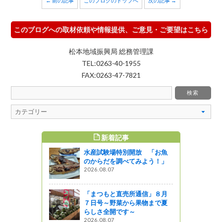
← 前の記事
このブログのトップへ
次の記事 →
このブログへの取材依頼や情報提供、ご意見・ご要望はこちら
松本地域振興局 総務管理課
TEL:0263-40-1955
FAX:0263-47-7821
新着記事
すめ記事
水産試験場特別開放 「お魚
グ第８回
のからだを調べてみよう！」
2026.08.07
しょ！！
「まつもと直売所通信」８月
報をお届け
７日号～野菜から果物まで夏
）
らしさ全開です～
2026.08.07