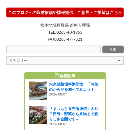
このブログへの取材依頼や情報提供、ご意見・ご要望はこちら
松本地域振興局 総務管理課
TEL:0263-40-1955
FAX:0263-47-7821
新着記事
すめ記事
水産試験場特別開放 「お魚
のからだを調べてみよう！」
2026.08.07
「まつもと直売所通信」８月
７日号～野菜から果物まで夏
らしさ全開です～
2026.08.07