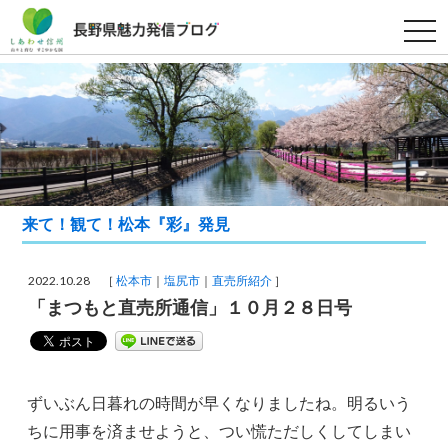
t
o
g
g
l
e
n
a
v
i
g
a
t
来て！観て！松本『彩』発見
i
o
n
2022.10.28 ［
松本市
塩尻市
直売所紹介
］
「まつもと直売所通信」１０月２８日号
ずいぶん日暮れの時間が早くなりましたね。明るいう
ちに用事を済ませようと、つい慌ただしくしてしまい