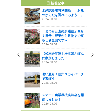
新着記事
すめ記事
水産試験場特別開放 「お魚
通信」１２
のからだを調べてみよう！」
情報を直売
2026.08.07
う～
』発見
「まつもと直売所通信」８月
７日号～野菜から果物まで夏
通信」５月
らしさ全開です～
の直売所に
2026.08.07
～
【松本合庁連】松本ぼんぼん
』発見
に参加しました！
2026.08.06
通信」番外
掛けにも！
を紹介しま
暑い夏も！信州スカイパーク
で遊ぼう
2026.08.06
』発見
通信」２月
スマート農業機械実演会を開
催しました！
2026.08.05
』発見