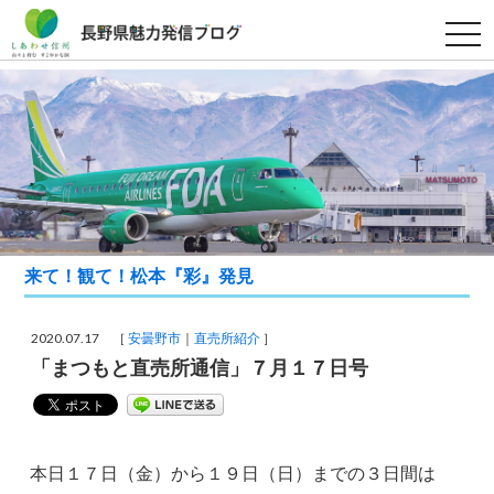
t
o
g
g
l
e
n
a
v
i
g
a
t
i
o
来て！観て！松本『彩』発見
n
2020.07.17 ［
安曇野市
直売所紹介
］
「まつもと直売所通信」７月１７日号
本日１７日（金）から１９日（日）までの３日間は