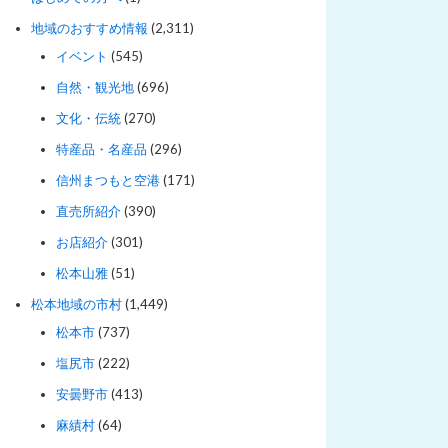
地域のおすすめ情報
(2,311)
イベント
(545)
自然・観光地
(696)
文化・伝統
(270)
特産品・名産品
(296)
信州まつもと空港
(171)
直売所紹介
(390)
お店紹介
(301)
松本山雅
(51)
松本地域の市村
(1,449)
松本市
(737)
塩尻市
(222)
安曇野市
(413)
麻績村
(64)