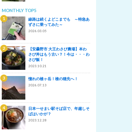
MONTHLY TOP5
線路は続くよどこまでも ～特急あ
ずさに乗ってみた～
2026.03.05
【安曇野市 大王わさび農場】本わ
さび丼はもう古い？！今は・・・わ
さび飯！
2023.10.21
憧れの槍ヶ岳！槍の穂先へ！
2026.07.13
日本一せまい駅そば店で、年越しそ
ばはいかが？
2023.12.28