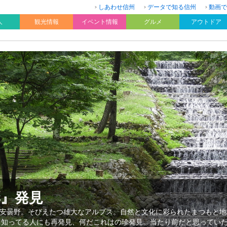
しあわせ信州
データで知る信州
動画で
人
観光情報
イベント情報
グルメ
アウトドア
彩』発見
安曇野。そびえたつ雄大なアルプス。自然と文化に彩られたまつもと地
、知ってる人にも再発見、何だこれはの珍発見。当たり前だと思ってい