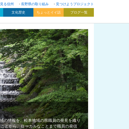
見る信州
長野県の取り組み
見つけようプロジェクト
文化歴史
ちょっとイイ話
ブログ一覧
域の情報を、松本地域の県職員の発見を織り
たことから、ローカルなことまで職員の発信