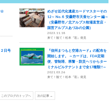
学☆
めざせ近代化遺産カードマスターその
12～ No.６ 安曇野市天蚕センター 編～
（安曇野市／北アルプス牧場直営店・
国営アルプスあづみの公園）
2023.11.18
来て！観て！松本『彩』発見
２２日号
『信州まつもと空港カード』の配布を
～
開始します。 ～カードは、FDA定期
便、管制塔、県警・防災ヘリからター
ミナルビルテナントまで全17種類!!～
2021.03.26
来て！観て！松本『彩』発見
このブログのトップへ
次の記事 →