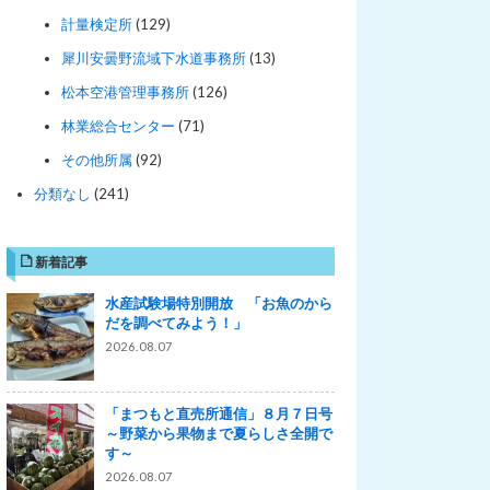
計量検定所
(129)
犀川安曇野流域下水道事務所
(13)
松本空港管理事務所
(126)
林業総合センター
(71)
その他所属
(92)
分類なし
(241)
新着記事
水産試験場特別開放 「お魚のから
だを調べてみよう！」
2026.08.07
「まつもと直売所通信」８月７日号
～野菜から果物まで夏らしさ全開で
す～
2026.08.07