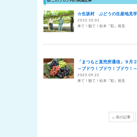
☆生坂村 ぶどうの生産地見
2013.10.01
来て！観て！松本『彩』発見
「まつもと直売所通信」９月
～ブドウ！ブドウ！ブドウ！
2023.09.22
来て！観て！松本『彩』発見
← 前の記事