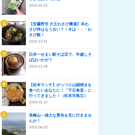
2026.03.05
【安曇野市 大王わさび農場】本わ
さび丼はもう古い？！今は・・・わ
さび飯！
2023.10.21
日本一せまい駅そば店で、年越しそ
ばはいかが？
2023.12.28
【松本ランチ】がっつり山賊焼きを
食べたいあなたに！「千石食堂」に
行ってきました！（松本市島立）
2024.01.25
長峰山～雄大な景色を見に行きませ
んか！
2025.06.02