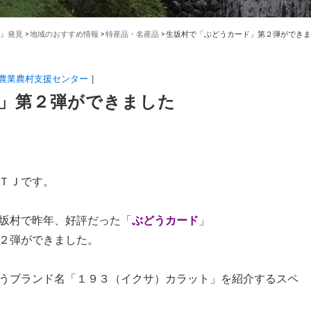
』発見
>
地域のおすすめ情報
>
特産品・名産品
>
生坂村で「ぶどうカード」第２弾ができま
農業農村支援センター
］
」第２弾ができました
ＴＪです。
坂村で昨年、好評だった「
ぶどうカード
」
２弾ができました。
うブランド名「１９３（イクサ）カラット」を紹介するスペ