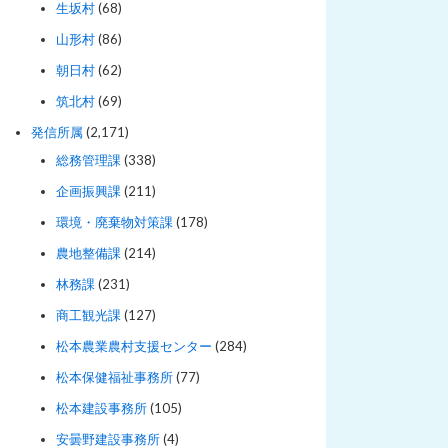
生坂村
(68)
山形村
(86)
朝日村
(62)
筑北村
(69)
発信所属
(2,171)
総務管理課
(338)
企画振興課
(211)
環境・廃棄物対策課
(178)
農地整備課
(214)
林務課
(231)
商工観光課
(127)
松本農業農村支援センター
(284)
松本保健福祉事務所
(77)
松本建設事務所
(105)
安曇野建設事務所
(4)