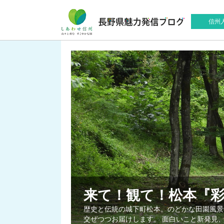
信州
来て！観て！松本『
歴史と伝統の城下町松本。のどかな田園風景
交ぜつつお届けします。 面白いこと新発見