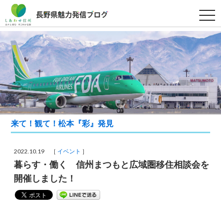
t
o
g
g
l
e
n
a
v
i
g
a
t
i
o
来て！観て！松本『彩』発見
n
2022.10.19 ［
イベント
］
暮らす・働く 信州まつもと広域圏移住相談会を
開催しました！