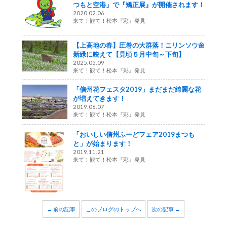
つもと空港」で『矯正展』が開催されます！
2020.02.06
来て！観て！松本『彩』発見
【上高地の春】圧巻の大群落！ニリンソウ🌼
新緑に映えて【見頃５月中旬～下旬】
2025.05.09
来て！観て！松本『彩』発見
「信州花フェスタ2019」まだまだ綺麗な花
が増えてきます！
2019.06.07
来て！観て！松本『彩』発見
「おいしい信州ふーどフェア2019まつも
と」が始まります！
2019.11.21
来て！観て！松本『彩』発見
← 前の記事
このブログのトップへ
次の記事 →