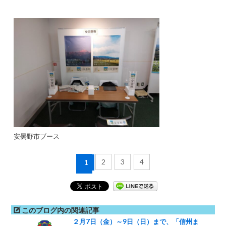
安曇野市ブース
2
3
4
1
このブログ内の関連記事
２月7日（金）～9日（日）まで、「信州ま