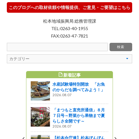
このブログへの取材依頼や情報提供、ご意見・ご要望はこちら
松本地域振興局 総務管理課
TEL:0263-40-1955
FAX:0263-47-7821
新着記事
すめ記事
水産試験場特別開放 「お魚
のからだを調べてみよう！」
2026.08.07
ってるの？
「まつもと直売所通信」８月
７日号～野菜から果物まで夏
村歌舞伎
らしさ全開です～
文化会館に
2026.08.07
【松本合庁連】松本ぼんぼん