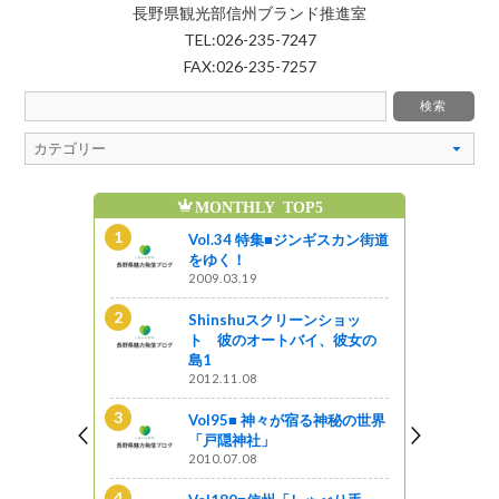
長野県観光部信州ブランド推進室
TEL:026-235-7247
FAX:026-235-7257
MONTHLY TOP5
魅
ンショッ
Vol.34 特集■ジンギスカン街道
イ、彼女の
をゆく！
2009.03.19
Shinshuスクリーンショッ
る神秘の世界
ト 彼のオートバイ、彼女の
島1
2012.11.08
ンギスカン街道
Vol95■ 神々が宿る神秘の世界
「戸隠神社」
2010.07.08