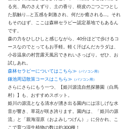
る光、鳥のさえずり、土の香り、樹皮のごつごつとし
た肌触り…と五感を刺激され、何だか癒される…。それ
もそのはず、ここは森林セラピー認定基地でもあるん
です。
森の力をひしひしと感じながら、40分ほどで歩けるコ
ースなのでとってもお手軽。軽く汗ばんだカラダは、
小谷温泉の村営露天風呂できれいさっぱり。ぜひ、お
試しあれ。
森林セラピーについてはこちら≫
（パソコン用）
鎌池周辺散策コースはこちら≫
（パソコン用）
さらにさらにもう一つ、【姫川源流自然探勝園（白馬
村）】も、おすすめスポット。
姫川の源流となる清水が湧き出る園内には涼しげな水
音が響き、草花が咲き誇ります。園内は、「姫川の源
流」と「親海湿原（およみしつげん）」に分かれ、こ
こで育つ湿生植物の数は約300種！