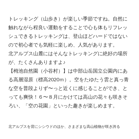
トレッキング（山歩き）が楽しい季節ですね。自然に
触れながら程良い運動をすることで心も体もリフレッ
シュできるトレッキングは、登山ほどハードではない
ので初心者でも気軽に楽しめ、人気があります。
北アルプス山麓にはそんなトレッキングに絶好の場所
が、たくさんありますよ♪
【栂池自然園（小谷村）】は中部山岳国立公園内にあ
る高層湿原（標高2020ｍ）。空をたゆたう雲と真っ青
な空を普段よりず〜っと近くに感じることができ、と
っても爽快！６〜８月にかけては高山の花々も咲きそ
ろい、「空の花園」といった趣きが楽しめます。
北アルプスを背にシシウドのほか、さまざまな高山植物が咲き誇る