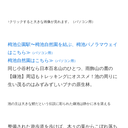
↑クリックすると大きな画像が見れます。（パソコン用）
栂池公園駅〜栂池自然園を結ぶ、栂池パノラマウェイ
はこちら≫
（パソコン用）
栂池自然園はこちら≫
（パソコン用）
同じ小谷村なら日本百名山のひとつ、雨飾山の麓の
【鎌池】周辺もトレッキングにオススメ！池の周りに
生い茂るのはみずみずしいブナの原生林。
池の主は大きな鯉だという伝説に彩られた鎌池は静かに水を湛える
整備された遊歩道を歩けば、木々の葉からこぼれ落ち