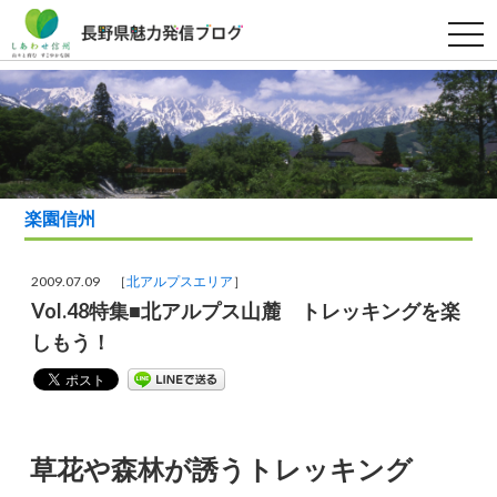
t
o
g
g
l
e
n
a
v
i
g
a
楽園信州
t
i
o
n
2009.07.09 ［
北アルプスエリア
］
Vol.48特集■北アルプス山麓 トレッキングを楽
しもう！
草花や森林が誘うトレッキング