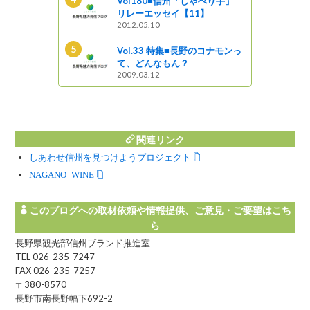
野のコナモンっ
Vol180■信州「しゃべり手」
リレーエッセイ【11】
2012.05.10
の面影残す宿
Vol.33 特集■長野のコナモンっ
散策
て、どんなもん？
2009.03.12
関連リンク
しあわせ信州を見つけようプロジェクト
NAGANO WINE
このブログへの取材依頼や情報提供、ご意見・ご要望はこち
ら
長野県観光部信州ブランド推進室
TEL 026-235-7247
FAX 026-235-7257
〒380-8570
長野市南長野幅下692-2