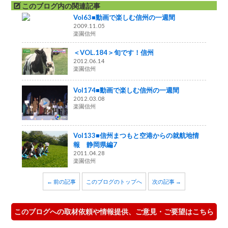
このブログ内の関連記事
Vol63■動画で楽しむ信州の一週間
2009.11.05
楽園信州
＜VOL.184＞旬です！信州
2012.06.14
楽園信州
Vol174■動画で楽しむ信州の一週間
2012.03.08
楽園信州
Vol133■信州まつもと空港からの就航地情
報 静岡県編7
2011.04.28
楽園信州
← 前の記事
このブログのトップへ
次の記事 →
このブログへの取材依頼や情報提供、ご意見・ご要望はこちら