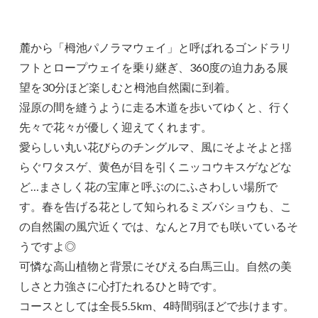
麓から「栂池パノラマウェイ」と呼ばれるゴンドラリ
フトとロープウェイを乗り継ぎ、360度の迫力ある展
望を30分ほど楽しむと栂池自然園に到着。
湿原の間を縫うように走る木道を歩いてゆくと、行く
先々で花々が優しく迎えてくれます。
愛らしい丸い花びらのチングルマ、風にそよそよと揺
らぐワタスゲ、黄色が目を引くニッコウキスゲなどな
ど…まさしく花の宝庫と呼ぶのにふさわしい場所で
す。春を告げる花として知られるミズバショウも、こ
の自然園の風穴近くでは、なんと7月でも咲いているそ
うですよ◎
可憐な高山植物と背景にそびえる白馬三山。自然の美
しさと力強さに心打たれるひと時です。
コースとしては全長5.5km、4時間弱ほどで歩けます。