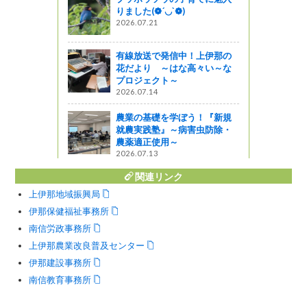
りました(❁´◡`❁)
2026.07.21
ミヤマシジ
験を実施し
有線放送で発信中！上伊那の
花だより ～はな高々い～な
ャーツアー
プロジェクト～
2026.07.14
を活用し
づくりに貢
農業の基礎を学ぼう！『新規
しました！
就農実践塾』～病害虫防除・
）
農薬適正使用～
2026.07.13
がの
関連リンク
上伊那地域振興局
伊那保健福祉事務所
南信労政事務所
上伊那農業改良普及センター
伊那建設事務所
南信教育事務所