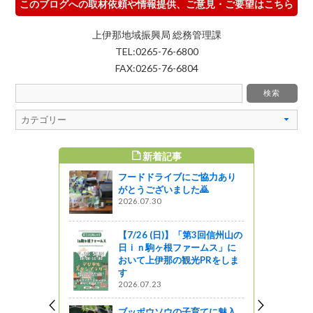
このブログへの取材依頼や情報提供、ご意見・ご要望はこちら
上伊那地域振興局 総務管理課
TEL:0265-76-6800
FAX:0265-76-6804
新着記事
すめ記事
フードドライブにご協力あり
ってきまし
がとうございました🙇
2026.07.30
【7/26 (日)】「第3回信州山の
】絶滅危惧
日ｉｎ駒ヶ根ファームス」に
「ミヤマシ
おいて上伊那の観光PRをしま
和8年度長野
す
されまし
2026.07.23
ブッポウソウの子育てに魅入