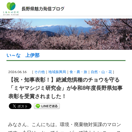
い～な 上伊那
2026.06.16 ［
その他
地域振興局
食・農・旅
自然・山・花
］
【祝・知事表彰！】絶滅危惧種のチョウを守る
「ミヤマシジミ研究会」が令和8年度長野県知事
表彰を受賞されました！
みなさん、こんにちは。環境・廃棄物対策課のマロン