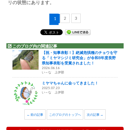
リの状態にあります。
2
3
1
このブログ内の関連記事
【祝・知事表彰！】絶滅危惧種のチョウを守
る「ミヤマシジミ研究会」が令和8年度長野
県知事表彰を受賞されました！
2026.06.16
い～な 上伊那
ミヤマちゃんに会ってきました！
2025.07.23
い～な 上伊那
← 前の記事
このブログのトップへ
次の記事 →