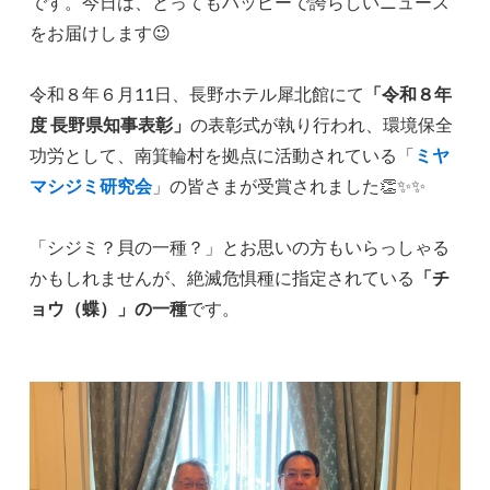
です。今日は、とってもハッピーで誇らしいニュース
をお届けします😉
令和８年６月11日、長野ホテル犀北館にて
「令和８年
度 長野県知事表彰」
の表彰式が執り行われ、環境保全
功労として、南箕輪村を拠点に活動されている「
ミヤ
マシジミ研究会
」の皆さまが受賞されました👏✨✨
「シジミ？貝の一種？」とお思いの方もいらっしゃる
かもしれませんが、絶滅危惧種に指定されている
「チ
ョウ（蝶）」の一種
です。