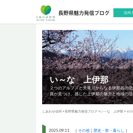
信州
い～な 上伊那
２つのアルプスと天竜川からなる伊那谷の北
員が見つけ、感じた上伊那の魅力と地域の活
しあわせ信州
>
長野県魅力発信ブログ
>
い～な 上伊那
>
その
2025.09.11 ［
その他
歴史・祭・暮らし
］