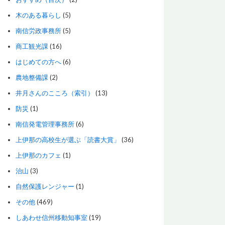
木のある暮らし
(5)
南信労政事務所
(5)
商工観光課
(16)
はじめての方へ
(6)
農地整備課
(2)
井月さんのこころ（索引）
(13)
防災
(1)
南信発電管理事務所
(6)
上伊那の高校生が選ぶ「読書大賞」
(36)
上伊那のカフェ
(1)
治山
(3)
自然保護レンジャー
(1)
その他
(469)
しあわせ信州移動知事室
(19)