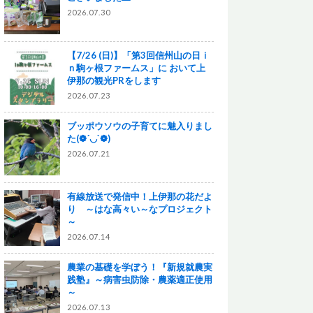
2026.07.30
【7/26 (日)】「第3回信州山の日ｉ
ｎ駒ヶ根ファームス」に おいて上
伊那の観光PRをします
2026.07.23
ブッポウソウの子育てに魅入りまし
た(❁´◡`❁)
2026.07.21
有線放送で発信中！上伊那の花だよ
り ～はな高々い～なプロジェクト
～
2026.07.14
農業の基礎を学ぼう！『新規就農実
践塾』～病害虫防除・農薬適正使用
～
2026.07.13