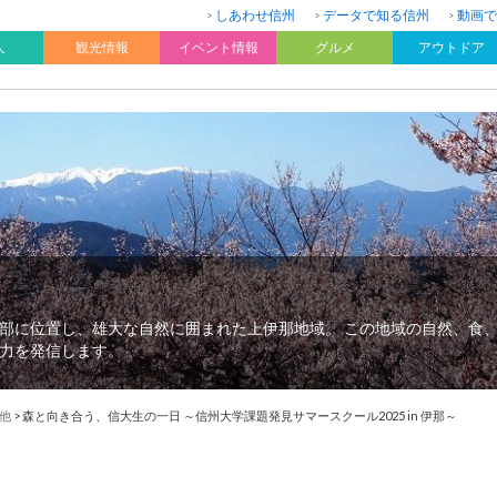
しあわせ信州
データで知る信州
動画で
人
観光情報
イベント情報
グルメ
アウトドア
部に位置し、雄大な自然に囲まれた上伊那地域。 この地域の自然、食
力を発信します。
他
>
森と向き合う、信大生の一日 ～信州大学課題発見サマースクール2025 in 伊那～