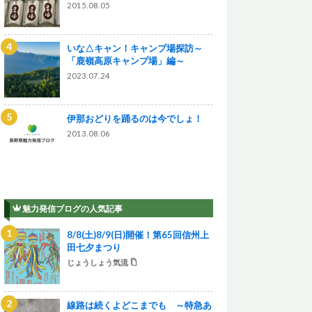
2015.08.05
いな△キャン！キャンプ場探訪～
「鹿嶺高原キャンプ場」編～
2023.07.24
伊那おどりを踊るのは今でしょ！
2013.08.06
魅力発信ブログの人気記事
8/8(土)8/9(日)開催！第65回信州上
田七夕まつり
じょうしょう気流
線路は続くよどこまでも ～特急あ