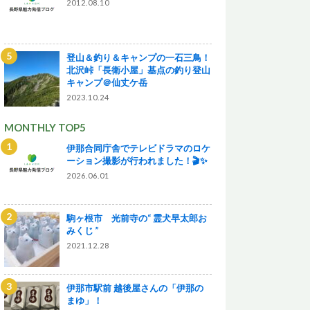
2012.08.10
登山＆釣り＆キャンプの一石三鳥！
北沢峠「長衛小屋」基点の釣り登山
キャンプ＠仙丈ケ岳
2023.10.24
MONTHLY TOP5
伊那合同庁舎でテレビドラマのロケ
ーション撮影が行われました！🎬✨
2026.06.01
駒ヶ根市 光前寺の“ 霊犬早太郎お
みくじ ”
2021.12.28
伊那市駅前 越後屋さんの「伊那の
まゆ」！