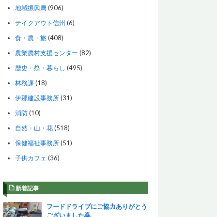
地域振興局
(906)
テイクアウト信州
(6)
食・農・旅
(408)
農業農村支援センター
(82)
歴史・祭・暮らし
(495)
林務課
(18)
伊那建設事務所
(31)
消防
(10)
自然・山・花
(518)
保健福祉事務所
(51)
子供カフェ
(36)
新着記事
フードドライブにご協力ありがとう
ございました🙇