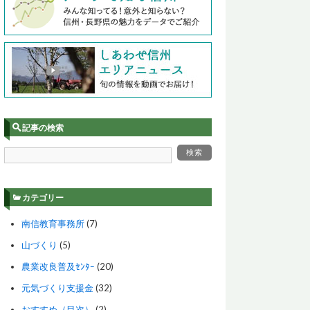
記事の検索
カテゴリー
南信教育事務所
(7)
山づくり
(5)
農業改良普及ｾﾝﾀｰ
(20)
元気づくり支援金
(32)
おすすめ（目次）
(2)