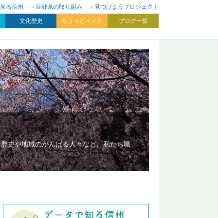
見る信州
長野県の取り組み
見つけようプロジェクト
文化歴史
ちょっとイイ話
ブログ一覧
、歴史や地域のがんばる人々など、私たち職