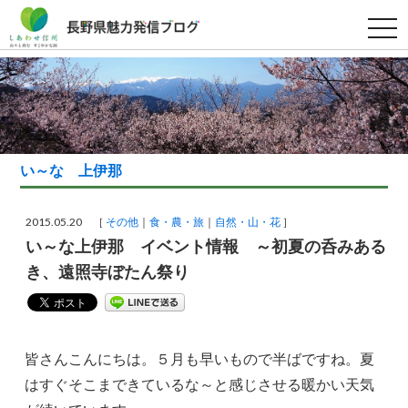
t
o
g
g
l
e
n
a
v
i
g
い～な 上伊那
a
t
i
o
2015.05.20 ［
その他
食・農・旅
自然・山・花
］
n
い～な上伊那 イベント情報 ～初夏の呑みある
き、遠照寺ぼたん祭り
皆さんこんにちは。５月も早いもので半ばですね。夏
はすぐそこまできているな～と感じさせる暖かい天気