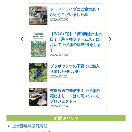
う
フードドライブにご協力あり
がとうございました🙇
０周年記念
2026.07.30
「なぎさブ
コンサート
【7/26 (日)】「第3回信州山の
日ｉｎ駒ヶ根ファームス」に
おいて上伊那の観光PRをしま
す
野外ウイス
2026.07.23
ールイベン
＆ビアキャ
ブッポウソウの子育てに魅入
りました(❁´◡`❁)
2026.07.21
～いちご祭
有線放送で発信中！上伊那の
た～
花だより ～はな高々い～な
プロジェクト～
2026.07.14
関連リンク
上伊那地域振興局