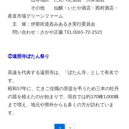
その他 仙醸・いたや酒店・西村酒店・
産直市場グリーンファーム
主 催：伊那街道呑みあるき実行委員会
問い合わせ：さかや正藤 TEL 0265-72-2521
②遠照寺ぼたん祭り
高遠を代表する遠照寺は、「ぼたん寺」として有名で
す。
昭和57年に、亡きご住職の菩提を弔うため三本の牡丹
の苗を植えたのが始まりで、現在では約170種1,000株
まで増え、地元や県外からも多くの方が訪れていま
す。
2
1