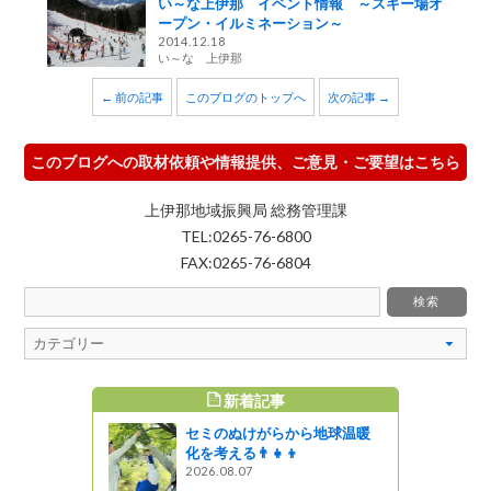
い～な上伊那 イベント情報 ～スキー場オ
ープン・イルミネーション～
2014.12.18
い～な 上伊那
← 前の記事
このブログのトップへ
次の記事 →
このブログへの取材依頼や情報提供、ご意見・ご要望はこちら
上伊那地域振興局 総務管理課
TEL:0265-76-6800
FAX:0265-76-6804
新着記事
すめ記事
セミのぬけがらから地球温暖
× 絶対に行
化を考える👨‍👧‍👦
天空の ＳＯＲ
2026.08.07
ソラテラス）