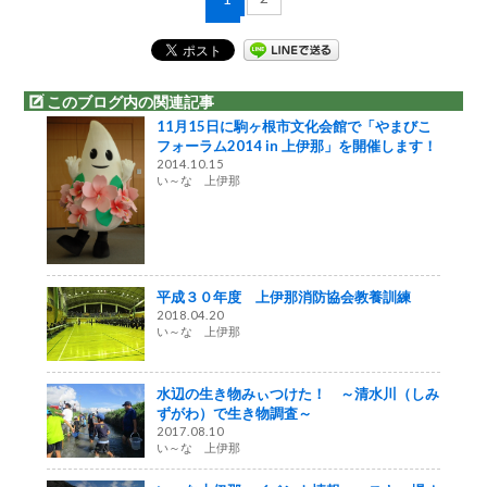
このブログ内の関連記事
11月15日に駒ヶ根市文化会館で「やまびこ
フォーラム2014 in 上伊那」を開催します！
2014.10.15
い～な 上伊那
平成３０年度 上伊那消防協会教養訓練
2018.04.20
い～な 上伊那
水辺の生き物みぃつけた！ ～清水川（しみ
ずがわ）で生き物調査～
2017.08.10
い～な 上伊那