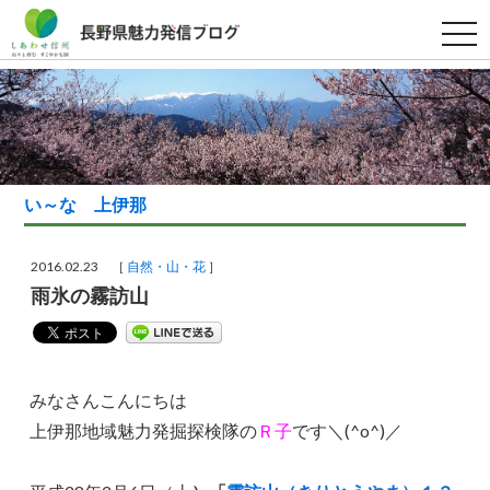
t
o
g
g
l
e
n
a
v
i
g
い～な 上伊那
a
t
i
o
2016.02.23 ［
自然・山・花
］
n
雨氷の霧訪山
みなさんこんにちは
上伊那地域魅力発掘探検隊の
Ｒ子
です＼(^o^)／