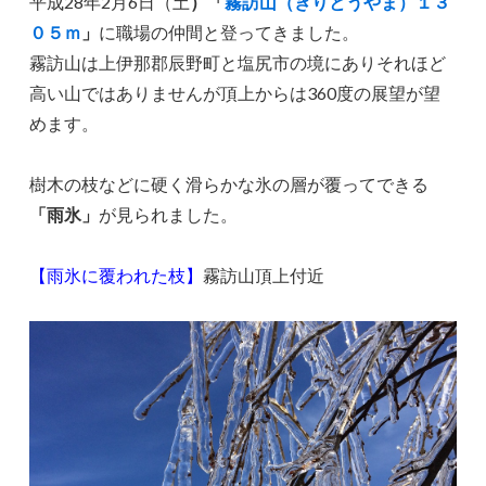
平成28年2月6日（土
）「
霧訪山（きりとうやま）１３
０５ｍ
」
に職場の仲間と登ってきました。
霧訪山は上伊那郡辰野町と塩尻市の境にありそれほど
高い山ではありませんが頂上からは360度の展望が望
めます。
樹木の枝などに硬く滑らかな氷の層が覆ってできる
「雨氷」
が見られました。
【雨氷に覆われた枝】
霧訪山頂上付近