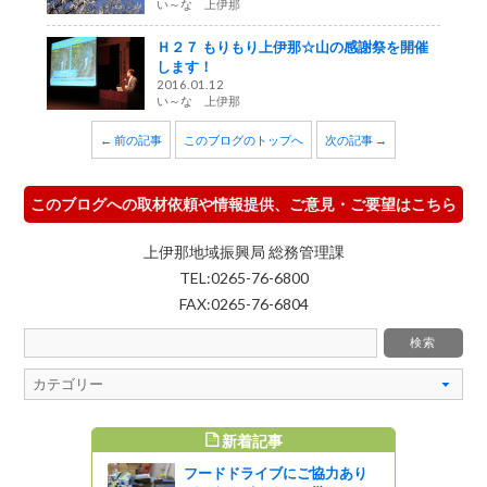
い～な 上伊那
Ｈ２７ もりもり上伊那☆山の感謝祭を開催
します！
2016.01.12
い～な 上伊那
← 前の記事
このブログのトップへ
次の記事 →
このブログへの取材依頼や情報提供、ご意見・ご要望はこちら
上伊那地域振興局 総務管理課
TEL:0265-76-6800
FAX:0265-76-6804
新着記事
すめ記事
フードドライブにご協力あり
制覇して