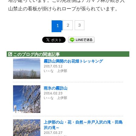
山禁止の看板が掛けられロープが張られています。
2
3
1
このブログ内の関連記事
霧訪山満開のお花畑トレッキング
2017.05.12
い～な 上伊那
雨氷の霧訪山
2016.02.23
い～な 上伊那
上伊那の山・花・自然～井戸入沢の滝・田島
沢の滝～
2017.03.27