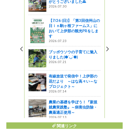
がとうございました🙇
ー」に！！
2026.07.30
ット２０１
【7/26 (日)】「第3回信州山の
日ｉｎ駒ヶ根ファームス」に
おいて上伊那の観光PRをしま
ろ！～ 山
す
について
2026.07.23
』発見
ブッポウソウの子育てに魅入
りました(❁´◡`❁)
自然 ～三級
2026.07.21
有線放送で発信中！上伊那の
花だより ～はな高々い～な
式会社様と
プロジェクト～
パートナー
2026.07.14
しました!!
農業の基礎を学ぼう！『新規
ャーツアー
就農実践塾』～病害虫防除・
農薬適正使用～
2026.07.13
関連リンク