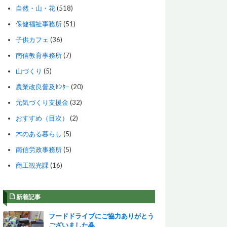
自然・山・花
(518)
保健福祉事務所
(51)
子供カフェ
(36)
南信教育事務所
(7)
山づくり
(5)
農業改良普及ｾﾝﾀｰ
(20)
元気づくり支援金
(32)
おすすめ（目次）
(2)
木のある暮らし
(5)
南信労政事務所
(5)
商工観光課
(16)
新着記事
フードドライブにご協力ありがとう
ございました🙇