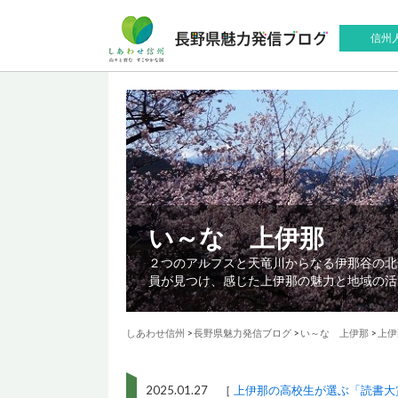
信州
い～な 上伊那
２つのアルプスと天竜川からなる伊那谷の北
員が見つけ、感じた上伊那の魅力と地域の活
しあわせ信州
>
長野県魅力発信ブログ
>
い～な 上伊那
>
上伊
2025.01.27 ［
上伊那の高校生が選ぶ「読書大