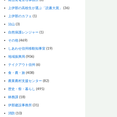
上伊那の高校生が選ぶ「読書大賞」
(36)
上伊那のカフェ
(1)
治山
(3)
自然保護レンジャー
(1)
その他
(469)
しあわせ信州移動知事室
(19)
地域振興局
(906)
テイクアウト信州
(6)
食・農・旅
(408)
農業農村支援センター
(82)
歴史・祭・暮らし
(495)
林務課
(18)
伊那建設事務所
(31)
消防
(10)