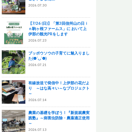
2026.07.30
【7/26 (日)】「第3回信州山の日ｉ
ｎ駒ヶ根ファームス」に おいて上
伊那の観光PRをします
2026.07.23
ブッポウソウの子育てに魅入りまし
た(❁´◡`❁)
2026.07.21
有線放送で発信中！上伊那の花だよ
り ～はな高々い～なプロジェクト
～
2026.07.14
農業の基礎を学ぼう！『新規就農実
践塾』～病害虫防除・農薬適正使用
～
2026.07.13