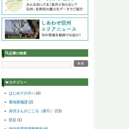
記事の検索
カテゴリー
はじめての方へ
(6)
農地整備課
(2)
井月さんのこころ（索引）
(13)
防災
(1)
南信発電管理事務所
(6)