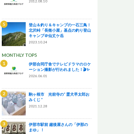
2012.08.10
登山＆釣り＆キャンプの一石三鳥！
北沢峠「長衛小屋」基点の釣り登山
キャンプ＠仙丈ケ岳
2023.10.24
MONTHLY TOP5
伊那合同庁舎でテレビドラマのロケ
ーション撮影が行われました！🎬✨
2026.06.01
駒ヶ根市 光前寺の“ 霊犬早太郎お
みくじ ”
2021.12.28
伊那市駅前 越後屋さんの「伊那の
まゆ」！