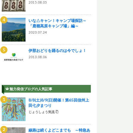
2015.08.05
いな△キャン！キャンプ場探訪～
「鹿嶺高原キャンプ場」編～
2023.07.24
伊那おどりを踊るのは今でしょ！
2013.08.06
魅力発信ブログの人気記事
8/8(土)8/9(日)開催！第65回信州上
田七夕まつり
じょうしょう気流
線路は続くよどこまでも ～特急あ