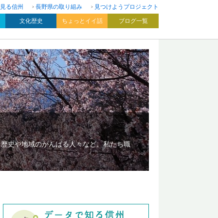
見る信州
長野県の取り組み
見つけようプロジェクト
文化歴史
ちょっとイイ話
ブログ一覧
、歴史や地域のがんばる人々など、私たち職