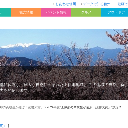
しあわせ信州
データで知る信州
動画で
人
観光情報
イベント情報
グルメ
アウトドア
部に位置し、雄大な自然に囲まれた上伊那地域。 この地域の自然、食
力を発信します。
那の高校生が選ぶ「読書大賞」
>
2024年度”上伊那の高校生が選ぶ「読書大賞」”決定!!
賞」
］