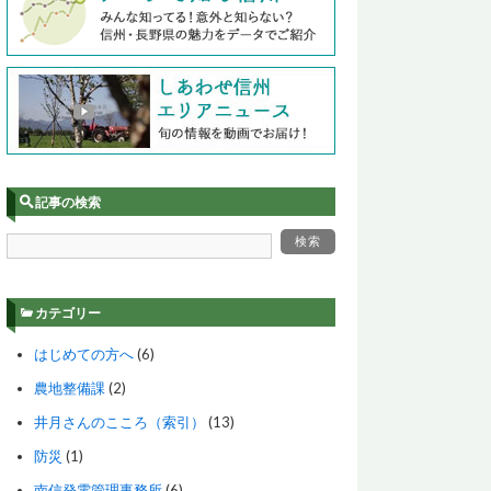
記事の検索
カテゴリー
はじめての方へ
(6)
農地整備課
(2)
井月さんのこころ（索引）
(13)
防災
(1)
南信発電管理事務所
(6)