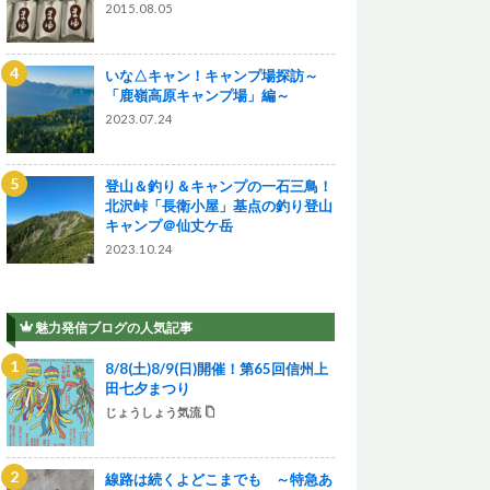
2015.08.05
いな△キャン！キャンプ場探訪～
「鹿嶺高原キャンプ場」編～
2023.07.24
登山＆釣り＆キャンプの一石三鳥！
北沢峠「長衛小屋」基点の釣り登山
キャンプ＠仙丈ケ岳
2023.10.24
魅力発信ブログの人気記事
8/8(土)8/9(日)開催！第65回信州上
田七夕まつり
じょうしょう気流
線路は続くよどこまでも ～特急あ