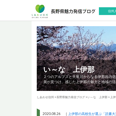
信州
い～な 上伊那
２つのアルプスと天竜川からなる伊那谷の北
員が見つけ、感じた上伊那の魅力と地域の活
しあわせ信州
>
長野県魅力発信ブログ
>
い～な 上伊那
>
上伊
2020.08.26 ［
上伊那の高校生が選ぶ「読書大