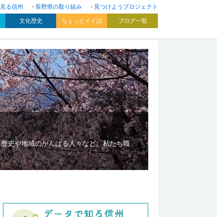
見る信州
長野県の取り組み
見つけようプロジェクト
文化歴史
ちょっとイイ話
ブログ一覧
、歴史や地域のがんばる人々など、私たち職
！