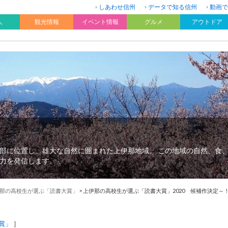
しあわせ信州
データで知る信州
動画で
人
観光情報
イベント情報
グルメ
アウトドア
部に位置し、雄大な自然に囲まれた上伊那地域。 この地域の自然、食
力を発信します。
那の高校生が選ぶ「読書大賞」
>
上伊那の高校生が選ぶ「読書大賞」2020 候補作決定～
賞」
］