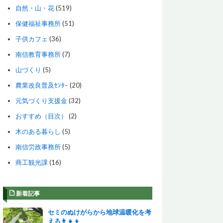
自然・山・花
(519)
保健福祉事務所
(51)
子供カフェ
(36)
南信教育事務所
(7)
山づくり
(5)
農業改良普及ｾﾝﾀｰ
(20)
元気づくり支援金
(32)
おすすめ（目次）
(2)
木のある暮らし
(5)
南信労政事務所
(5)
商工観光課
(16)
新着記事
セミのぬけがらから地球温暖化を考
える👨‍👧‍👦