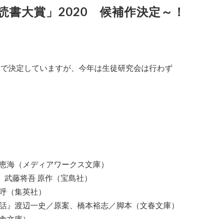
読書大賞」2020 候補作決定～！
会で決定していますが、今年は生徒研究会は行わず
恵海（メディアワークス文庫）
』武藤将吾 原作（宝島社）
呼（集英社）
話』渡辺一史／原案、橋本裕志／脚本（文春文庫）
舎文庫）