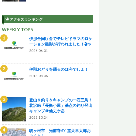
アクセスランキング
WEEKLY TOP5
伊那合同庁舎でテレビドラマのロケ
ーション撮影が行われました！🎬✨
2026.06.01
伊那おどりを踊るのは今でしょ！
2013.08.06
登山＆釣り＆キャンプの一石三鳥！
北沢峠「長衛小屋」基点の釣り登山
キャンプ＠仙丈ケ岳
2023.10.24
駒ヶ根市 光前寺の“ 霊犬早太郎お
みくじ ”