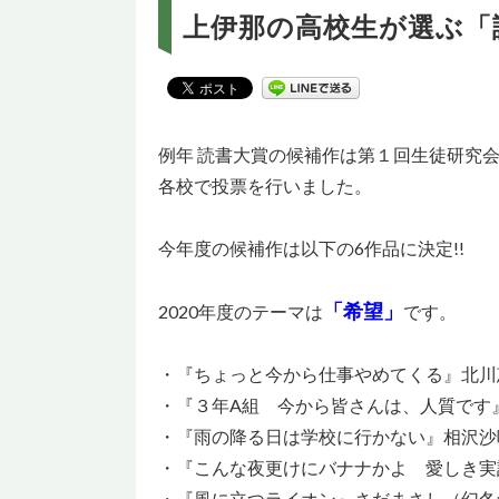
上伊那の高校生が選ぶ「
例年 読書大賞の候補作は第１回生徒研究
各校で投票を行いました。
今年度の候補作は以下の6作品に決定!!
「希望」
2020年度のテーマは
です。
・『ちょっと今から仕事やめてくる』北川
・『３年A組 今から皆さんは、人質です
・『雨の降る日は学校に行かない』相沢沙
・『こんな夜更けにバナナかよ 愛しき実
・『風に立つライオン』さだまさし（幻冬