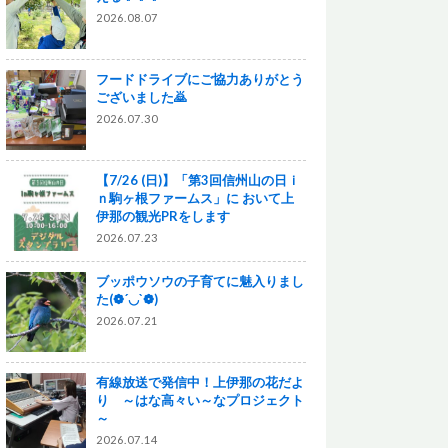
2026.08.07
フードドライブにご協力ありがとう
ございました🙇
2026.07.30
【7/26 (日)】「第3回信州山の日ｉ
ｎ駒ヶ根ファームス」に おいて上
伊那の観光PRをします
2026.07.23
ブッポウソウの子育てに魅入りまし
た(❁´◡`❁)
2026.07.21
有線放送で発信中！上伊那の花だよ
り ～はな高々い～なプロジェクト
～
2026.07.14