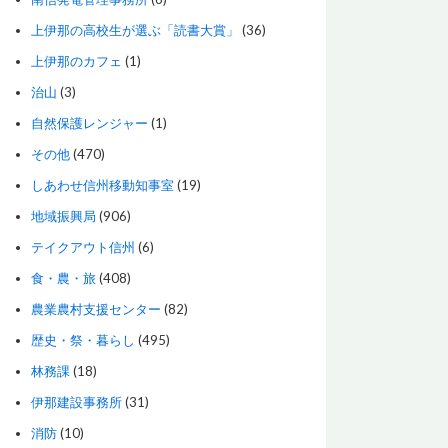
上伊那の高校生が選ぶ「読書大賞」
(36)
上伊那のカフェ
(1)
治山
(3)
自然保護レンジャー
(1)
その他
(470)
しあわせ信州移動知事室
(19)
地域振興局
(906)
テイクアウト信州
(6)
食・農・旅
(408)
農業農村支援センター
(82)
歴史・祭・暮らし
(495)
林務課
(18)
伊那建設事務所
(31)
消防
(10)