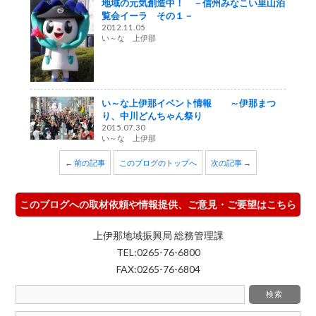
地域の元気創造中！ －信州みなこい里山泊
覧会イーラ その１－
2012.11.05
い～な 上伊那
い～な上伊那イベント情報 ～伊那まつ
り、中川どんちゃん祭り
2015.07.30
い～な 上伊那
← 前の記事
このブログのトップへ
次の記事 →
このブログへの取材依頼や情報提供、ご意見・ご要望はこちら
上伊那地域振興局 総務管理課
TEL:0265-76-6800
FAX:0265-76-6804