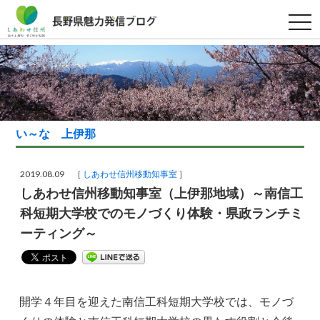
t
o
g
g
l
e
n
a
v
i
g
い～な 上伊那
a
t
i
o
2019.08.09 ［
しあわせ信州移動知事室
］
n
しあわせ信州移動知事室（上伊那地域）～南信工
科短期大学校でのモノづくり体験・県政ランチミ
ーティング～
開学４年目を迎えた南信工科短期大学校では、モノづ