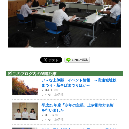
このブログ内の関連記事
い～な上伊那 イベント情報 ～高遠城址秋
まつり・新そばまつりほか～
2014.10.30
い～な 上伊那
平成25年度「少年の主張」上伊那地方表彰
を行いました
2013.09.30
い～な 上伊那