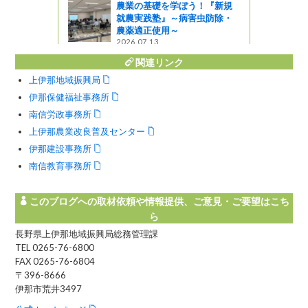
農業の基礎を学ぼう！『新規
就農実践塾』～病害虫防除・
農薬適正使用～
2026.07.13
関連リンク
上伊那地域振興局
伊那保健福祉事務所
南信労政事務所
上伊那農業改良普及センター
伊那建設事務所
南信教育事務所
このブログへの取材依頼や情報提供、ご意見・ご要望はこち
ら
長野県上伊那地域振興局総務管理課
TEL 0265-76-6800
FAX 0265-76-6804
〒396-8666
伊那市荒井3497