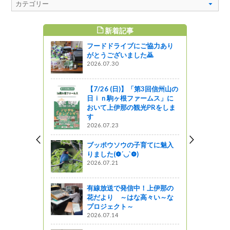
新着記事
すめ記事
フードドライブにご協力あり
>が発売！
がとうございました🙇
あわせ信州
2026.07.30
！
企画
【7/26 (日)】「第3回信州山の
日ｉｎ駒ヶ根ファームス」に
ンフ（長野技
おいて上伊那の観光PRをしま
っと）
す
2026.07.23
企画
ブッポウソウの子育てに魅入
りました(❁´◡`❁)
州の自然とと
2026.07.21
! 信州ライフ -
有線放送で発信中！上伊那の
花だより ～はな高々い～な
プロジェクト～
大鹿 おい菜
2026.07.14