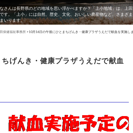
なさんは長野県のどの地域を思い浮かべますか？「上小地域」は、上田
です。「上小」には自然、歴史、文化、おいしい農産物など、さまざま
まいります。
田保健福祉事務所
>
10月16日の午後にひとまちげんき・健康プラザうえだで献血を実施し
とまちげんき・健康プラザうえだで献血