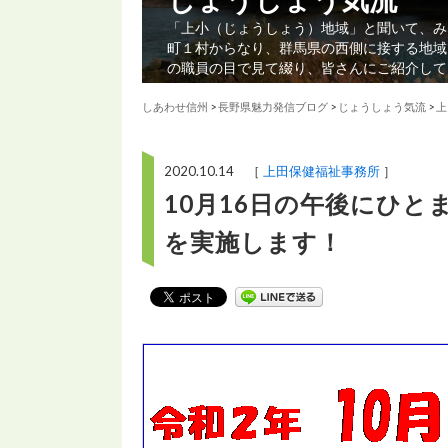
「上小（じょうしょう）地域」と聞いて、み
町１村からなり、群馬県の西側に接する地域
の職員の目で見て綴り、皆さんにご紹介して
しあわせ信州
>
長野県魅力発信ブログ
>
じょうしょう気流
>
上
2020.10.14 ［
上田保健福祉事務所
］
10月16日の午後にひ
を実施します！