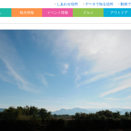
しあわせ信州
データで知る信州
動画で
人
観光情報
イベント情報
グルメ
アウトドア