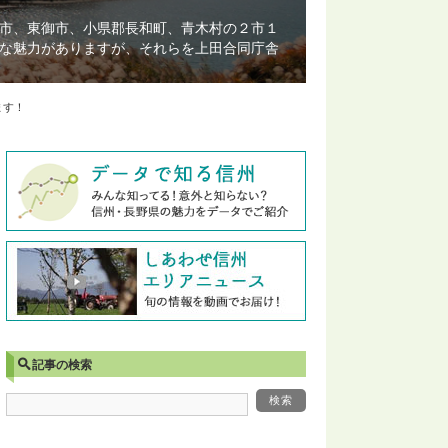
市、東御市、小県郡長和町、青木村の２市１
な魅力がありますが、それらを上田合同庁舎
ます！
記事の検索