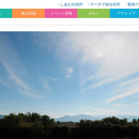
しあわせ信州
データで知る信州
動画で
人
観光情報
イベント情報
グルメ
アウトドア