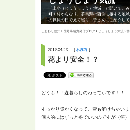
「上小（じょうしょう）地域」と聞いて、み
町１村からなり、群馬県の西側に接する地域
の職員の目で見て綴り、皆さんにご紹介して
しあわせ信州
>
長野県魅力発信ブログ
>
じょうしょう気流
>
林
2019.04.23 ［
林務課
］
花より安全！？
どうも！！森暮らしのねってぃです！！
すっかり暖かくなって、雪も解けちゃいま
個人的にはずっと冬でいいのですが（笑）