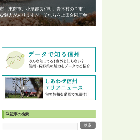
市、東御市、小県郡長和町、青木村の２市１
な魅力がありますが、それらを上田合同庁舎
記事の検索