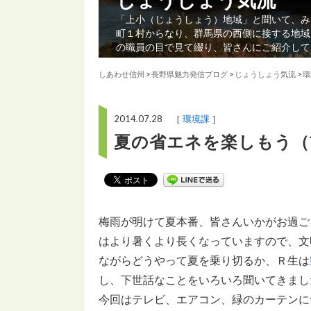
「上小（じょうしょう）地域」と聞いて、み
町１村からなり、群馬県の西側に接する地域
の職員の目で見て綴り、皆さんにご紹介して
しあわせ信州
>
長野県魅力発信ブログ
>
じょうしょう気流
>
環
2014.07.28 ［
環境課
］
夏の省エネを楽しもう（
梅雨が明けて夏本番、皆さんいかがお過ご
はより暑くより長くなっていますので、文
ながらどうやって夏を乗り切るか、Ｒ生は
し、下世話なことをいろいろ聞いてきまし
今回はテレビ、エアコン、緑のカーテンに