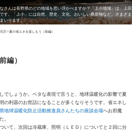
なさんは長野県のどの地域を思い浮かべますか？「上小地域」は、上田
です。「上小」には自然、歴史、文化、おいしい農産物など、さまざま
まいります。
境課
>
夏の省エネを楽しもう（前編）
前編）
しでしょうか。ベタな表現で言うと、地球温暖化の影響で夏
明の利器のお世話になることが多くなりそうです。省エネし
県地球温暖化防止活動推進員さんたちの座談会場
へお邪魔
た。
ついて、次回は冷蔵庫、照明（ＬＥＤ）についてと２回に分