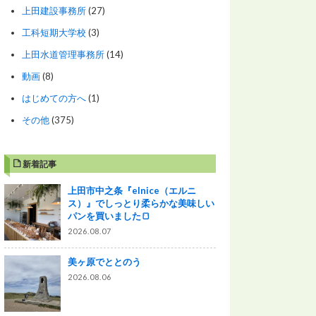
上田建設事務所
(27)
工科短期大学校
(3)
上田水道管理事務所
(14)
動画
(8)
はじめての方へ
(1)
その他
(375)
新着記事
上田市中之条『elnice（エルニ
ス）』でしっとり柔らかな美味しい
パンを買いました🍞
2026.08.07
美ヶ原でととのう
2026.08.06