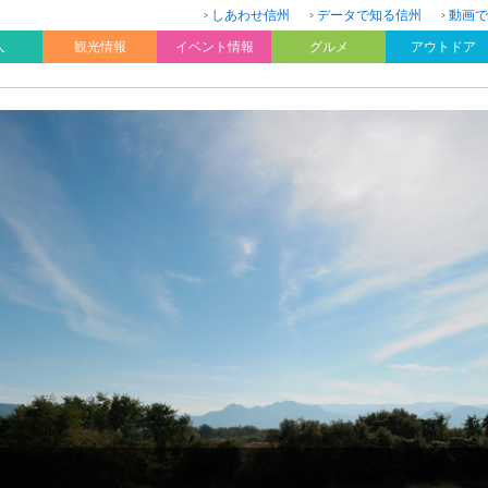
しあわせ信州
データで知る信州
動画で
人
観光情報
イベント情報
グルメ
アウトドア