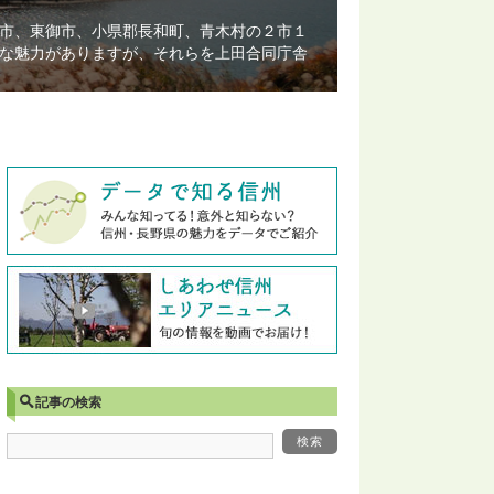
市、東御市、小県郡長和町、青木村の２市１
な魅力がありますが、それらを上田合同庁舎
記事の検索