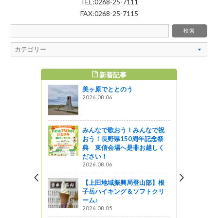
TEL:0268-25-7111
FAX:0268-25-7115
新着記事
すめ記事
美ヶ原でととのう
松町吉野）
2026.08.06
ターンシッ
みんなで歌おう！みんなで祝
おう！長野県150周年記念祭
所・銀河工
典 東信会場へ是非お越しく
ださい！
2026.08.06
【上田地域振興局登山部】根
自然エネル
子岳ハイキング＆ソフトクリ
展示を行い
ーム♪
2026.08.05
』発見