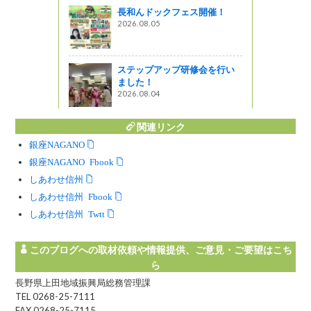
長和んドックフェス開催！
2026.08.05
分店
星レストラン
ステップアップ研修会を行い
ました！
2026.08.04
関連リンク
銀座NAGANO
銀座NAGANO Facebook
しあわせ信州
しあわせ信州 Facebook
しあわせ信州 Twitter
このブログへの取材依頼や情報提供、ご意見・ご要望はこち
ら
長野県上田地域振興局総務管理課
TEL 0268-25-7111
FAX 0268-25-7115