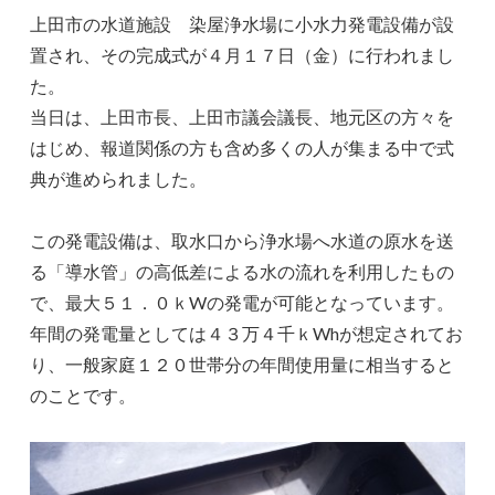
上田市の水道施設 染屋浄水場に小水力発電設備が設
置され、その完成式が４月１７日（金）に行われまし
た。
当日は、上田市長、上田市議会議長、地元区の方々を
はじめ、報道関係の方も含め多くの人が集まる中で式
典が進められました。
この発電設備は、取水口から浄水場へ水道の原水を送
る「導水管」の高低差による水の流れを利用したもの
で、最大５１．０ｋWの発電が可能となっています。
年間の発電量としては４３万４千ｋWhが想定されてお
り、一般家庭１２０世帯分の年間使用量に相当すると
のことです。