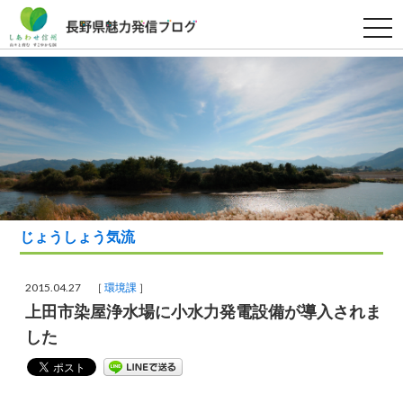
t
o
g
g
l
e
n
a
v
i
g
a
t
i
o
n
じょうしょう気流
2015.04.27 ［
環境課
］
上田市染屋浄水場に小水力発電設備が導入されま
した