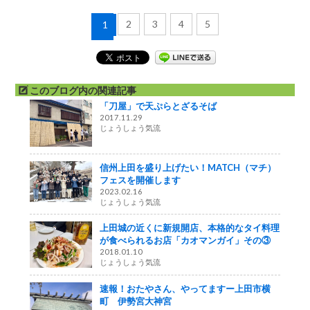
2
3
4
5
1
このブログ内の関連記事
「刀屋」で天ぷらとざるそば
2017.11.29
じょうしょう気流
信州上田を盛り上げたい！MATCH（マチ）
フェスを開催します
2023.02.16
じょうしょう気流
上田城の近くに新規開店、本格的なタイ料理
が食べられるお店「カオマンガイ」その③
2018.01.10
じょうしょう気流
速報！おたやさん、やってますー上田市横
町 伊勢宮大神宮