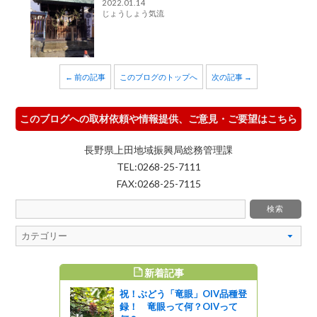
2022.01.14
じょうしょう気流
← 前の記事
このブログのトップへ
次の記事 →
このブログへの取材依頼や情報提供、ご意見・ご要望はこちら
長野県上田地域振興局総務管理課
TEL:0268-25-7111
FAX:0268-25-7115
新着記事
すめ記事
祝！ぶどう「竜眼」OIV品種登
日」のあい
録！ 竜眼って何？OIVって
ました！