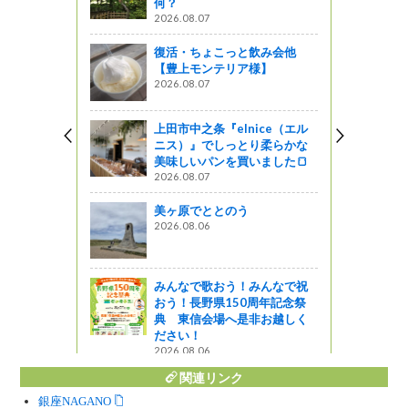
何？
2026.08.07
しょ！！
復活・ちょこっと飲み会他
信州 山の
【豊上モンテリア様】
2026.08.07
図書館ブログ
上田市中之条『elnice（エル
ンがきたー
ニス）』でしっとり柔らかな
美味しいパンを買いました🍞
2026.08.07
美ヶ原でととのう
ト ちゃた
2026.08.06
ババロア」
っと通信～
みんなで歌おう！みんなで祝
おう！長野県150周年記念祭
典 東信会場へ是非お越しく
ださい！
2026.08.06
関連リンク
銀座NAGANO