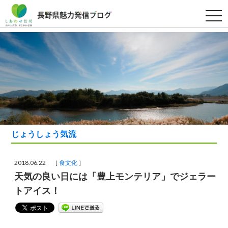
t
o
g
g
l
e
n
a
v
i
g
a
t
i
o
n
じょうしょう気流
2018.06.22 ［
食文化
］
天気の良い日には「豊上モンテリア」でジェラー
トアイス！