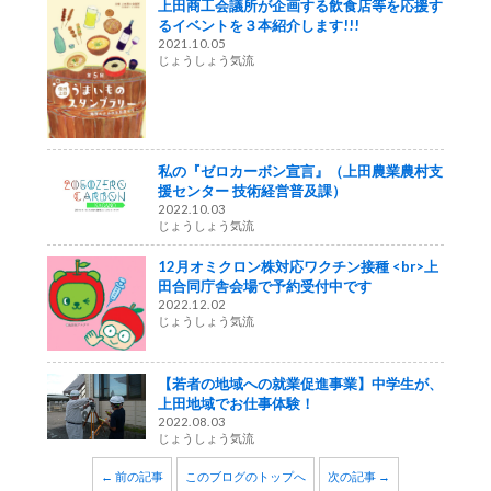
上田商工会議所が企画する飲食店等を応援す
るイベントを３本紹介します!!!
2021.10.05
じょうしょう気流
私の『ゼロカーボン宣言』（上田農業農村支
援センター 技術経営普及課）
2022.10.03
じょうしょう気流
12月オミクロン株対応ワクチン接種 <br>上
田合同庁舎会場で予約受付中です
2022.12.02
じょうしょう気流
【若者の地域への就業促進事業】中学生が、
上田地域でお仕事体験！
2022.08.03
じょうしょう気流
← 前の記事
このブログのトップへ
次の記事 →