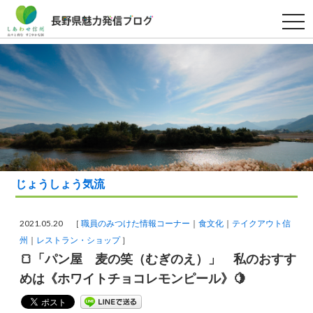
t
o
g
g
l
e
n
a
v
i
g
a
t
i
o
n
じょうしょう気流
2021.05.20 ［
職員のみつけた情報コーナー
食文化
テイクアウト信
州
レストラン・ショップ
］
🍞「パン屋 麦の笑（むぎのえ）」 私のおすす
めは《ホワイトチョコレモンピール》🍋