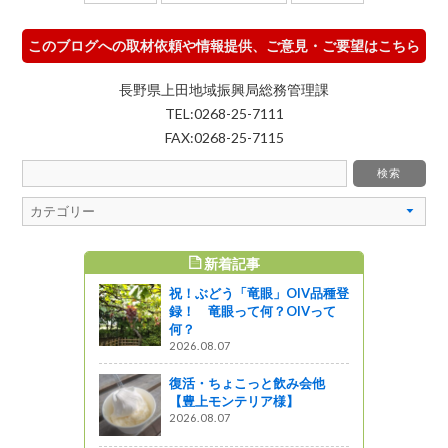
このブログへの取材依頼や情報提供、ご意見・ご要望はこちら
長野県上田地域振興局総務管理課
TEL:0268-25-7111
FAX:0268-25-7115
記事
WEEKLY TOP5
「竜眼」OIV品種登
8/8(土)8/9(日)開催！第65回信
って何？OIVって
州上田七夕まつり
2026.07.30
【上田地域振興局登山部】根
こっと飲み会他
子岳ハイキング＆ソフトクリ
テリア様】
ーム♪
2026.08.05