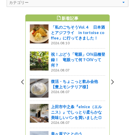
新着記事
すめ記事
「私のごちそうVol.４ 日本酒
刈りに参加
とアジフライ in tortoise co
ffee」に行ってきました！
2026.08.10
がの
祝！ぶどう「竜眼」OIV品種登
サミット v
録！ 竜眼って何？OIVって
何？
2026.08.07
㈱柳沢林業
復活・ちょこっと飲み会他
薫さん】
【豊上モンテリア様】
2026.08.07
』発見
上田市中之条『elnice（エル
いろん
ニス）』でしっとり柔らかな
（前半）」
美味しいパンを買いました🍞
図書館ブログ
2026.08.07
美ヶ原でととのう