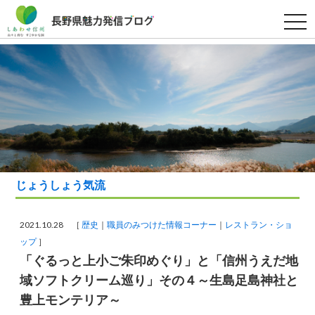
t
o
g
g
l
e
n
a
v
i
g
a
t
i
o
n
じょうしょう気流
2021.10.28 ［
歴史
職員のみつけた情報コーナー
レストラン・ショ
ップ
］
「ぐるっと上小ご朱印めぐり」と「信州うえだ地
域ソフトクリーム巡り」その４～生島足島神社と
豊上モンテリア～