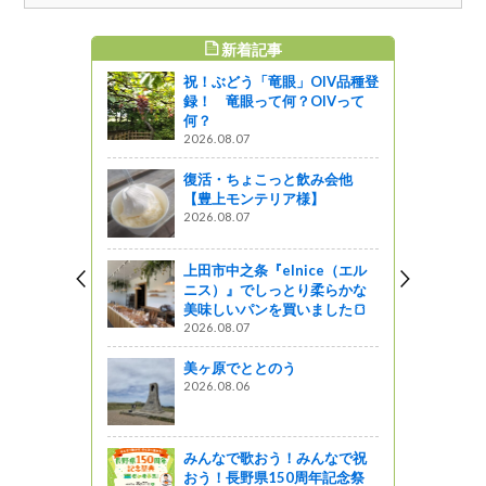
新着記事
すめ記事
祝！ぶどう「竜眼」OIV品種登
きゃチョーソ
録！ 竜眼って何？OIVって
何？
2026.08.07
復活・ちょこっと飲み会他
ゃチョーソン
【豊上モンテリア様】
）
2026.08.07
上田市中之条『elnice（エル
ニス）』でしっとり柔らかな
人フォレス
美味しいパンを買いました🍞
2026.08.07
ットワーク
美ヶ原でととのう
2026.08.06
を信じよう
夢」を奏で
みんなで歌おう！みんなで祝
おう！長野県150周年記念祭