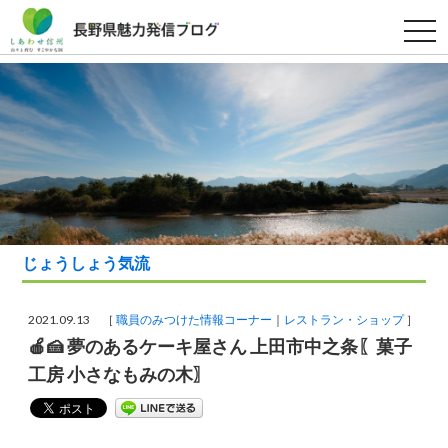
t
o
g
g
l
e
n
a
v
i
g
a
t
i
o
n
じょうしょう気流
2021.09.13 ［
職員のみつけた情報コーナー
レストラン・ショップ
］
🍎🍰 夢のあるケーキ屋さん 上田市中之条〖菓子
工房 小さなもみの木〗