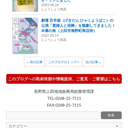
オープンしました
2022.04.26
じょうしょう気流
劇壇 百羊箱（げきだん ひゃくようばこ）の
公演「貴婦人と泥棒」を観劇してきました！
＠犀の角（上田市海野町商店街）
2021.03.16
じょうしょう気流
← 前の記事
このブログのトップへ
次の記事 →
このブログへの取材依頼や情報提供、ご意見・ご要望はこちら
長野県上田地域振興局総務管理課
TEL:0268-25-7111
FAX:0268-25-7115