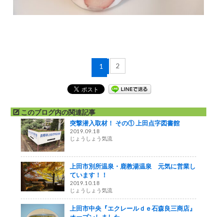
2
1
このブログ内の関連記事
突撃潜入取材！ その① 上田点字図書館
2019.09.18
じょうしょう気流
上田市別所温泉・鹿教湯温泉 元気に営業し
ています！！
2019.10.18
じょうしょう気流
上田市中央『エクレールｄｅ石森良三商店』