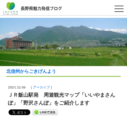
t
o
g
g
l
e
n
a
v
i
g
a
t
i
o
北信州からごきげんよう
n
2021.12.06 ［
アーカイブ
］
ＪＲ飯山駅発 周遊観光マップ「いいやまさん
ぽ」「野沢さんぽ」をご紹介します