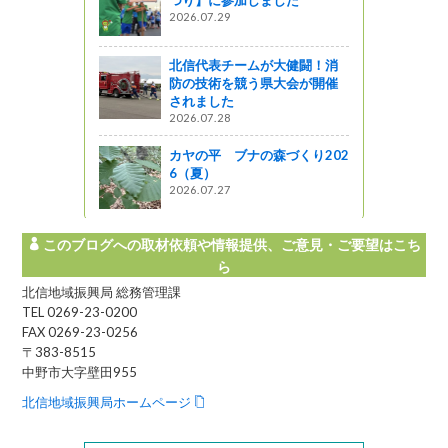
を長野県広
2026.07.29
載 ３
北信代表チームが大健闘！消
防の技術を競う県大会が開催
されました
こか近場へ
2026.07.28
NAGANO～
カヤの平 ブナの森づくり202
6（夏）
2026.07.27
このブログへの取材依頼や情報提供、ご意見・ご要望はこち
ら
北信地域振興局 総務管理課
TEL 0269-23-0200
FAX 0269-23-0256
〒383-8515
中野市大字壁田955
北信地域振興局ホームページ