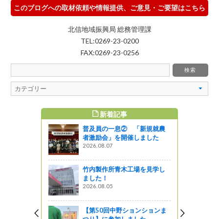
このブログへの取材依頼や情報提供、ご意見・ご要望はこちら
北信地域振興局 総務管理課
TEL:0269-23-0200
FAX:0269-23-0256
新着記事
すめ記事
普及員の一息② 「新規就農
本山雅FC×
者激励会」を開催しました
信州松本地
2026.08.07
♪
』発見
竹内製作所青木工場を見学し
ました！
紹介～辰野
2026.08.05
ットワーク
【第50回中野ションションま
つり】に参加しました