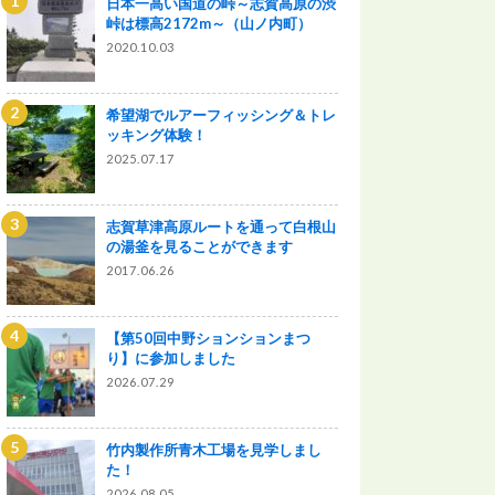
日本一高い国道の峠～志賀高原の渋
峠は標高2172m～（山ノ内町）
2020.10.03
希望湖でルアーフィッシング＆トレ
ッキング体験！
2025.07.17
志賀草津高原ルートを通って白根山
の湯釜を見ることができます
2017.06.26
【第50回中野ションションまつ
り】に参加しました
2026.07.29
竹内製作所青木工場を見学しまし
た！
2026.08.05