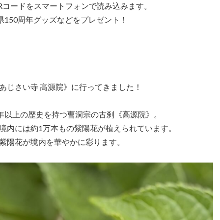
Rコードをスマートフォンで読み込みます。
県150周年グッズなどをプレゼント！
あじさい寺 高源院》に行ってきました！
0年以上の歴史を持つ曹洞宗の古刹《高源院》。
境内には約1万本もの紫陽花が植えられています。
紫陽花が境内を華やかに彩ります。