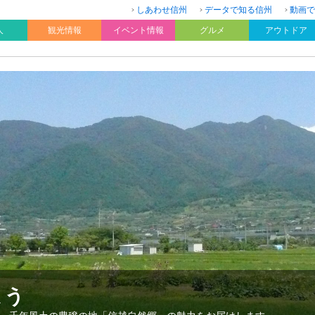
しあわせ信州
データで知る信州
動画で
人
観光情報
イベント情報
グルメ
アウトドア
よう