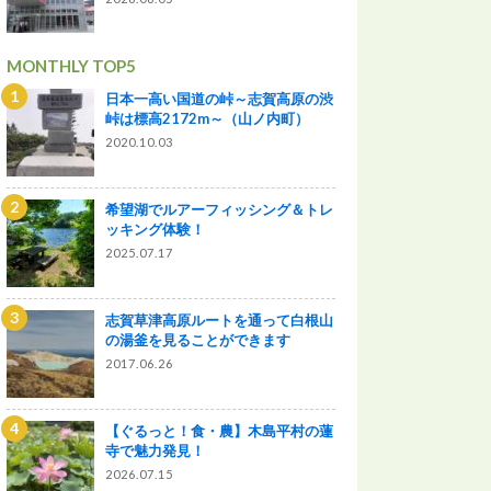
MONTHLY TOP5
日本一高い国道の峠～志賀高原の渋
峠は標高2172m～（山ノ内町）
2020.10.03
希望湖でルアーフィッシング＆トレ
ッキング体験！
2025.07.17
志賀草津高原ルートを通って白根山
の湯釜を見ることができます
2017.06.26
【ぐるっと！食・農】木島平村の蓮
寺で魅力発見！
2026.07.15