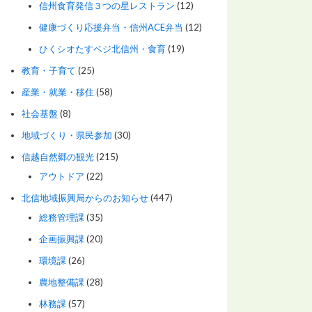
信州食育発信３つの星レストラン
(12)
健康づくり応援弁当・信州ACE弁当
(12)
ひくシオたすベジ北信州・食育
(19)
教育・子育て
(25)
産業・就業・移住
(58)
社会基盤
(8)
地域づくり・県民参加
(30)
信越自然郷の観光
(215)
アウトドア
(22)
北信地域振興局からのお知らせ
(447)
総務管理課
(35)
企画振興課
(20)
環境課
(26)
農地整備課
(28)
林務課
(57)