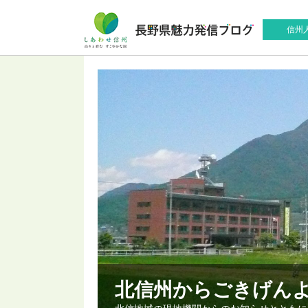
信州
北信州からごきげん