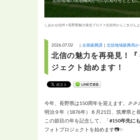
北信地域の現地機関からのお知らせとともに
しあわせ信州
>
長野県魅力発信ブログ
>
北信州からごきげんよ
2026.07.02 ［
企画振興課
北信地域振興局か
北信の魅力を再発見！『
ジェクト始めます！
今年、長野県は150周年を迎えます。🎉🎉
明治９年（1876年）８⽉21⽇、筑摩県
この節目の年を記念して、「
#150年先
フォトプロジェクトを始めます📷✨