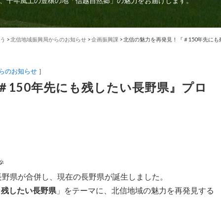
、千年風土の豊穣の地「信越自然郷」の魅力をお届けします。
う
>
北信地域振興局からのお知らせ
>
企画振興課
>
北信の魅力を再発見！『＃150年先に
らのお知らせ
］
＃150年先にも残したい長野県』プロ

と⻑野県が合併し、現在の⻑野県が誕⽣しました。
にも残したい長野県
」をテーマに、北信地域の魅力を再発見する