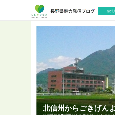
信州
北信州からごきげん