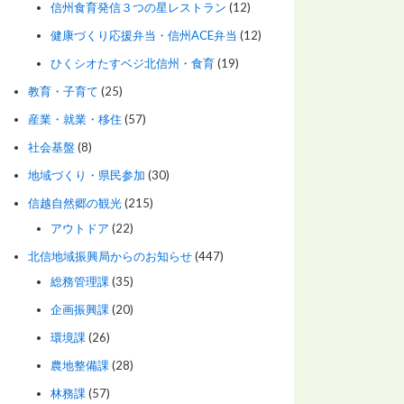
信州食育発信３つの星レストラン
(12)
健康づくり応援弁当・信州ACE弁当
(12)
ひくシオたすベジ北信州・食育
(19)
教育・子育て
(25)
産業・就業・移住
(57)
社会基盤
(8)
地域づくり・県民参加
(30)
信越自然郷の観光
(215)
アウトドア
(22)
北信地域振興局からのお知らせ
(447)
総務管理課
(35)
企画振興課
(20)
環境課
(26)
農地整備課
(28)
林務課
(57)