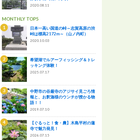
2020.08.11
MONTHLY TOP5
日本一高い国道の峠～志賀高原の渋
峠は標高2172m～（山ノ内町）
2020.10.03
希望湖でルアーフィッシング＆トレ
ッキング体験！
2025.07.17
中野市の谷厳寺のアジサイ見ごろ情
報と、お釈迦様のウンチが授かる物
語！！
2019.07.10
【ぐるっと！食・農】木島平村の蓮
寺で魅力発見！
2026.07.15