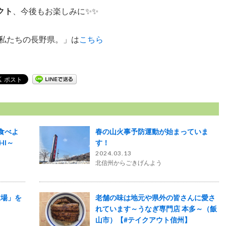
クト
、今後もお楽しみに✨✨
、私たちの長野県。」は
こちら
食べよ
春の山火事予防運動が始まっていま
HI～
す！
2024.03.13
北信州からごきげんよう
道場」を
老舗の味は地元や県外の皆さんに愛さ
れています～うなぎ専門店 本多～（飯
山市）【#テイクアウト信州】