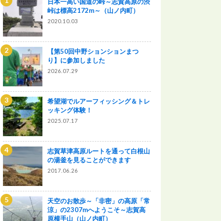
日本一高い国道の峠～志賀高原の渋
峠は標高2172m～（山ノ内町）
2020.10.03
【第50回中野ションションまつ
り】に参加しました
2026.07.29
希望湖でルアーフィッシング＆トレ
ッキング体験！
2025.07.17
志賀草津高原ルートを通って白根山
の湯釜を見ることができます
2017.06.26
天空のお散歩～「非密」の高原「常
涼」の2307mへようこそ～志賀高
原横手山（山ノ内町）