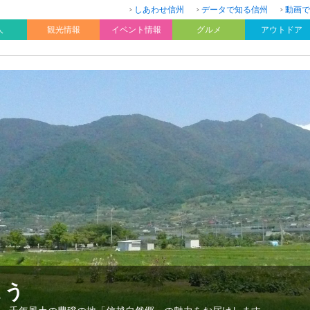
しあわせ信州
データで知る信州
動画で
人
観光情報
イベント情報
グルメ
アウトドア
よう