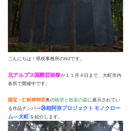
こんにちは！県税事務所のN2です。
北アルプス国際芸術祭
が１１月４日まで、大町市内
各所で開催中です。
国宝・仁科神明宮
奥の
眺望と散策の森
に展示されてい
㉞相阿弥プロジェクト モノクロー
る作品ナンバー
ム―大町
を紹介します。