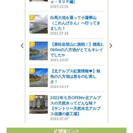
ェ・ＳＵＰ編）
2025.12.01
て小蓮華山
白馬大池を通って小蓮華山
）へ行ってき
（これんげさん）へ行ってき
ました！
2021.07.26
挑戦！】標高2,
【唐松岳登山に挑戦！】標高2,
池がとてもキレイ
060mの八方池がとてもキレイ
でした✨
2021.10.07
葉情報🍁】秋
北アルプス地域に「ツキノワ
をのむ美し
グマ出没警報」が発出！！！
2026.07.10
【湯俣温泉・噴湯丘（の近く
PEN✨北アルプ
まで）への行き方】（大町市
どんな味？
勤務になって初めて知った、
然水北アルプ
高瀬渓谷奥にある「噴湯丘」
】
“近く”まで行ってきました！）
2022.11.08
関連リンク