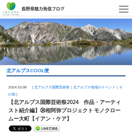
t
o
g
g
l
e
n
a
v
i
g
a
t
i
北アルプスCOOL便
o
n
2024.10.08 ［
北アルプス国際芸術祭
北アルプス地域のイベント
そ
の他
］
【北アルプス国際芸術祭2024 作品・アーティ
スト紹介編】㉞相阿弥プロジェクト モノクロー
ムー大町【イアン・ケア】