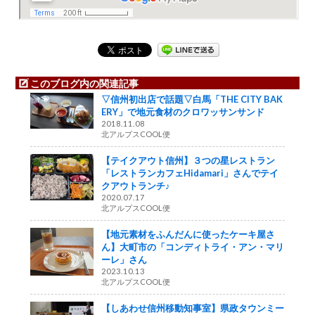
このブログ内の関連記事
▽信州初出店で話題▽白馬「THE CITY BAK
ERY」で地元食材のクロワッサンサンド
2018.11.08
北アルプスCOOL便
【テイクアウト信州】３つの星レストラン
「レストランカフェHidamari」さんでテイ
クアウトランチ♪
2020.07.17
北アルプスCOOL便
【地元素材をふんだんに使ったケーキ屋さ
ん】大町市の「コンディトライ・アン・マリ
ーレ」さん
2023.10.13
北アルプスCOOL便
【しあわせ信州移動知事室】県政タウンミー