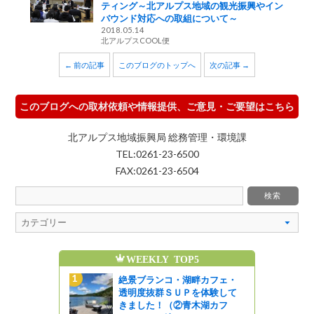
ティング～北アルプス地域の観光振興やイン
バウンド対応への取組について～
2018.05.14
北アルプスCOOL便
← 前の記事
このブログのトップへ
次の記事 →
このブログへの取材依頼や情報提供、ご意見・ご要望はこちら
北アルプス地域振興局 総務管理・環境課
TEL:0261-23-6500
FAX:0261-23-6504
OP5
MONTHLY TOP5
湖畔カフェ・
絶景ブランコ・湖畔カフェ・
Ｐを体験して
透明度抜群ＳＵＰを体験して
青木湖カフ
きました！（②青木湖カフ