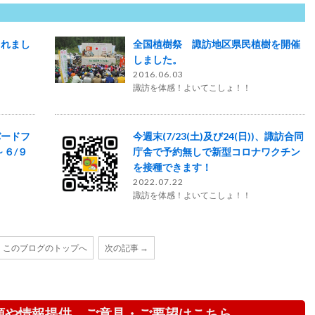
されまし
全国植樹祭 諏訪地区県民植樹を開催
しました。
2016.06.03
諏訪を体感！よいてこしょ！！
バードフ
今週末(7/23(土)及び24(日))、諏訪合同
６/９
庁舎で予約無しで新型コロナワクチン
を接種できます！
2022.07.22
諏訪を体感！よいてこしょ！！
このブログのトップへ
次の記事 →
頼や情報提供、ご意見・ご要望はこちら