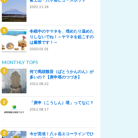
2021.11.24
冬眠中のヤマネを、埋めたり温めた
りしないでね！～ヤマネを起こすの
は厳禁です！～
2020.01.01
MONTHLY TOP5
何で馬頭観音（ばとうかんのん）が
多いの？【庚申塔のつづき】
2012.08.22
「庚申（こうしん）塔」ってなに？
2012.08.17
今が見頃！八ヶ岳エコーラインでひ