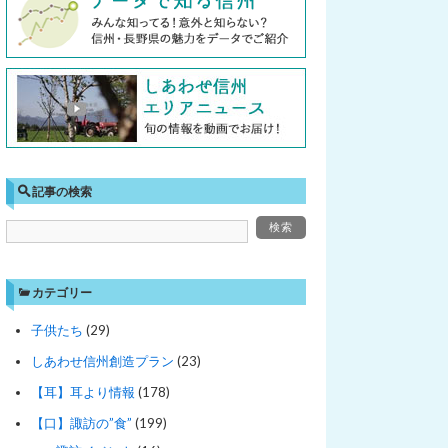
記事の検索
カテゴリー
子供たち
(29)
しあわせ信州創造プラン
(23)
【耳】耳より情報
(178)
【口】諏訪の”食”
(199)