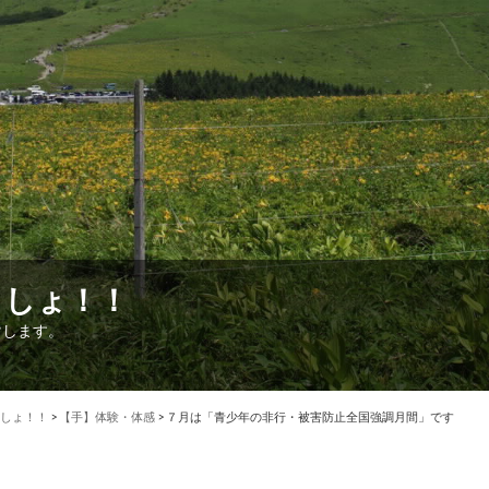
こしょ！！
けします。
しょ！！
>
【手】体験・体感
>
７月は「青少年の非行・被害防止全国強調月間」です