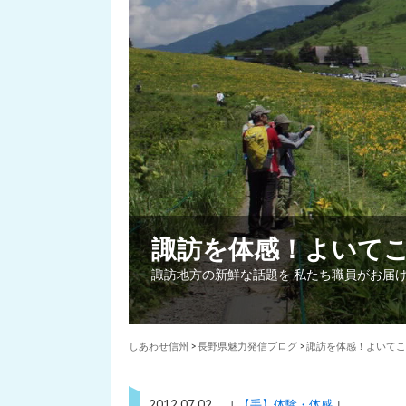
諏訪を体感！よいて
諏訪地方の新鮮な話題を 私たち職員がお届
しあわせ信州
>
長野県魅力発信ブログ
>
諏訪を体感！よいてこ
2012.07.02 ［
【手】体験・体感
］