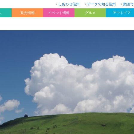
しあわせ信州
データで知る信州
動画で
人
観光情報
イベント情報
グルメ
アウトドア