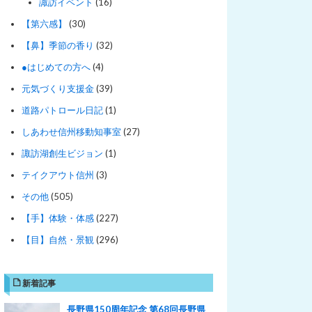
諏訪イベント
(16)
【第六感】
(30)
【鼻】季節の香り
(32)
●はじめての方へ
(4)
元気づくり支援金
(39)
道路パトロール日記
(1)
しあわせ信州移動知事室
(27)
諏訪湖創生ビジョン
(1)
テイクアウト信州
(3)
その他
(505)
【手】体験・体感
(227)
【目】自然・景観
(296)
新着記事
長野県150周年記念 第68回長野県