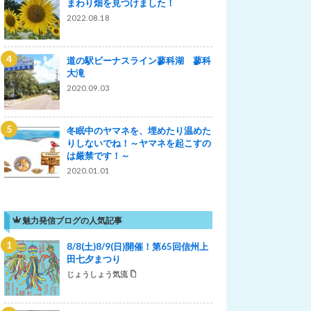
まわり畑を見つけました！
2022.08.18
道の駅ビーナスライン蓼科湖 蓼科
大滝
2020.09.03
冬眠中のヤマネを、埋めたり温めた
りしないでね！～ヤマネを起こすの
は厳禁です！～
2020.01.01
魅力発信ブログの人気記事
8/8(土)8/9(日)開催！第65回信州上
田七夕まつり
じょうしょう気流