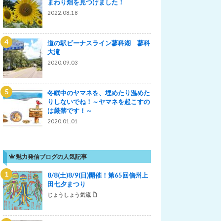
まわり畑を見つけました！
2022.08.18
道の駅ビーナスライン蓼科湖 蓼科
大滝
2020.09.03
冬眠中のヤマネを、埋めたり温めた
りしないでね！～ヤマネを起こすの
は厳禁です！～
2020.01.01
魅力発信ブログの人気記事
8/8(土)8/9(日)開催！第65回信州上
田七夕まつり
じょうしょう気流