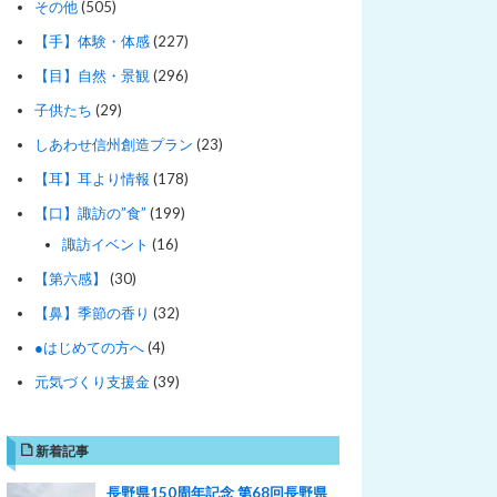
その他
(505)
【手】体験・体感
(227)
【目】自然・景観
(296)
子供たち
(29)
しあわせ信州創造プラン
(23)
【耳】耳より情報
(178)
【口】諏訪の”食”
(199)
諏訪イベント
(16)
【第六感】
(30)
【鼻】季節の香り
(32)
●はじめての方へ
(4)
元気づくり支援金
(39)
新着記事
長野県150周年記念 第68回長野県