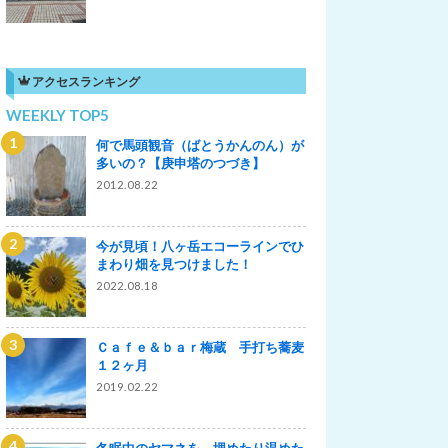
アクセスランキング
WEEKLY TOP5
何で馬頭観音（ばとうかんのん）が
多いの？【庚申塔のつづき】
2012.08.22
今が見頃！八ヶ岳エコーラインでひ
まわり畑を見つけました！
2022.08.18
Ｃａｆｅ＆ｂａｒ梅蔵 手打ち蕎麦
１２ヶ月
2019.02.22
冬眠中のヤマネを、埋めたり温めた