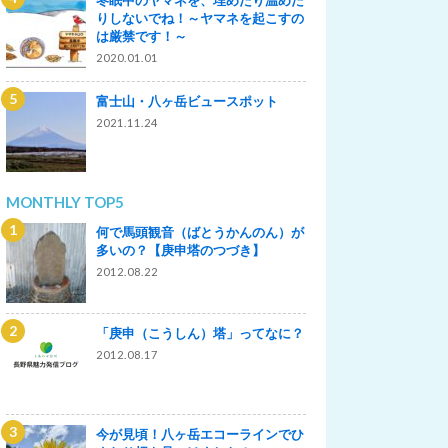
りしないでね！～ヤマネを起こすの
は厳禁です！～
2020.01.01
富士山・八ヶ岳ビュースポット
2021.11.24
MONTHLY TOP5
何で馬頭観音（ばとうかんのん）が
多いの？【庚申塔のつづき】
2012.08.22
「庚申（こうしん）塔」ってなに？
2012.08.17
今が見頃！八ヶ岳エコーラインでひ