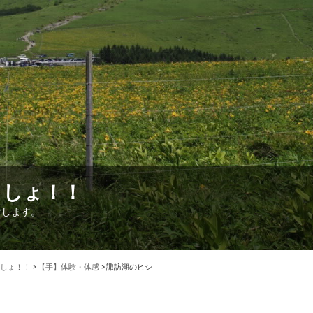
こしょ！！
けします。
しょ！！
>
【手】体験・体感
>
諏訪湖のヒシ