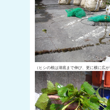
（ヒシの根は湖底まで伸び、更に横に広が