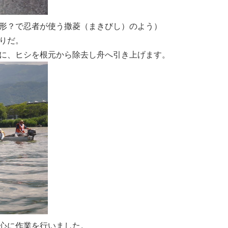
形？で忍者が使う撒菱（まきびし）のよう）
りだ。
に、ヒシを根元から除去し舟へ引き上げます。
心に作業を行いました。