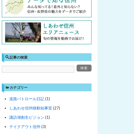
記事の検索
カテゴリー
道路パトロール日記
(1)
しあわせ信州移動知事室
(27)
諏訪湖創生ビジョン
(1)
テイクアウト信州
(3)