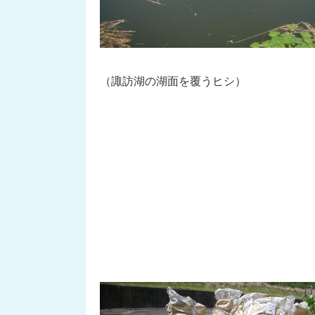
（諏訪湖の湖面を覆うヒシ）