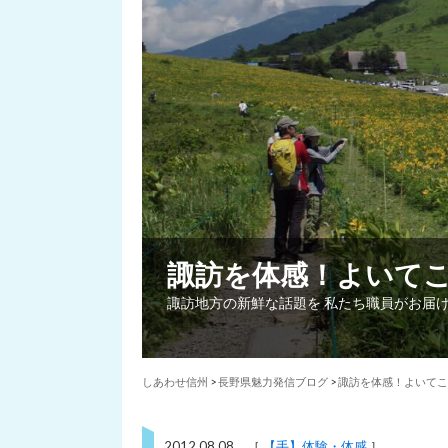
諏訪を体感！よいて
諏訪地方の新鮮な話題を 私たち職員がお届
しあわせ信州
>
長野県魅力発信ブログ
>
諏訪を体感！よいてこ
2012.08.08 ［
【手】体験・体感
］