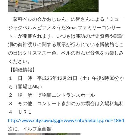
「蓼科ベルの会かおじゅん」の皆さんによる「ミュー
ジックベル＆ピアノ＆うたXmasファミリーコンサー
ト」が開催されます。いつもは諏訪の歴史資料や諏訪
湖の御神渡りに関する展示が行われている博物館もこ
の日はクリスマス一色。ベルの澄んだ音色をお楽しみ
ください。
【開催情報】
１ 日 時 平成25年12月21日（土）午後6時30分か
ら（開場は6時）
２ 場 所 博物館エントランスホール
３ その他 コンサート参加のみの場合は入場料無料
４ ＵＲＬ
http://www.city.suwa.lg.jp/www/info/detail.jsp?id=1884
次に、イルフ童画館