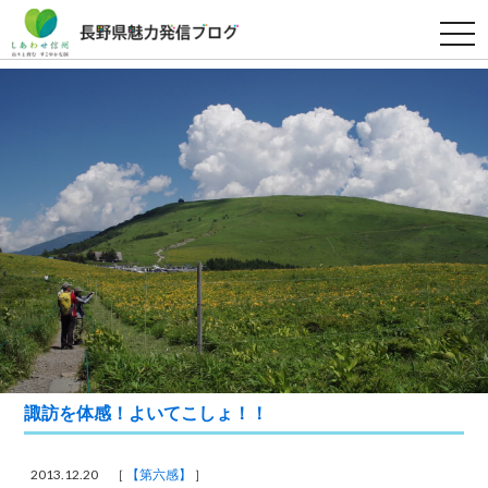
t
o
g
g
l
e
n
a
v
i
g
a
t
i
o
n
諏訪を体感！よいてこしょ！！
2013.12.20 ［
【第六感】
］