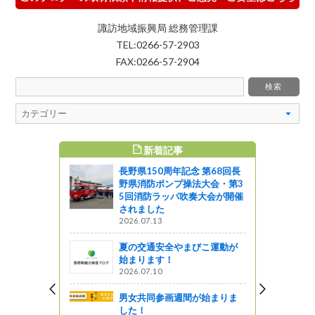
諏訪地域振興局 総務管理課
TEL:0266-57-2903
FAX:0266-57-2904
新着記事
すめ記事
長野県150周年記念 第68回長
ト・直売所
野県消防ポンプ操法大会・第3
ー開催中
5回消防ラッパ吹奏大会が開催
されました
しょ！！
2026.07.13
アーは、デ
夏の交通安全やまびこ運動が
スマス！
始まります！
ットワーク
2026.07.10
そう。信
男女共同参画週間が始まりま
観光展
した！