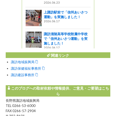
2026.06.23
上諏訪駅前で「信州あいさつ
/26～27
運動」を実施しました！
小諸ワイナ
2026.06.17
に<br>長
展します‼
諏訪清陵高等学校附属中学校
で「信州あいさつ運動」を実
施しました！
2026.06.17
関連リンク
諏訪地域振興局
諏訪保健福祉事務所
諏訪建設事務所
このブログへの取材依頼や情報提供、ご意見・ご要望はこち
ら
長野県諏訪地域振興局
TEL 0266-53-6000
FAX 0266-57-2904
〒392-8601