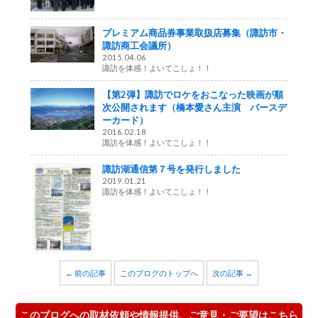
プレミアム商品券事業取扱店募集（諏訪市・
諏訪商工会議所）
2015.04.06
諏訪を体感！よいてこしょ！！
【第2弾】諏訪でロケをおこなった映画が順
次公開されます（橋本愛さん主演 バースデ
ーカード）
2016.02.18
諏訪を体感！よいてこしょ！！
諏訪湖通信第７号を発行しました
2019.01.21
諏訪を体感！よいてこしょ！！
← 前の記事
このブログのトップへ
次の記事 →
このブログへの取材依頼や情報提供、ご意見・ご要望はこちら