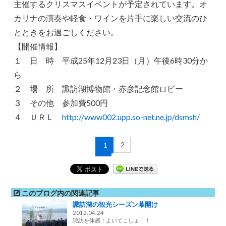
主催するクリスマスイベントが予定されています。オ
カリナの演奏や軽食・ワインを片手に楽しい交流のひ
とときをお過ごしください。
【開催情報】
１ 日 時 平成25年12月23日（月）午後6時30分か
ら
２ 場 所 諏訪湖博物館・赤彦記念館ロビー
３ その他 参加費500円
４ ＵＲＬ
http://www002.upp.so-net.ne.jp/dsmsh/
2
1
このブログ内の関連記事
諏訪湖の観光シーズン幕開け
2012.04.24
諏訪を体感！よいてこしょ！！