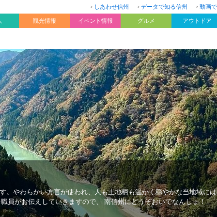
しあわせ信州
データで知る信州
動画で
人
観光情報
イベント情報
グルメ
アウトドア
す。やわらかい方言が使われ、人も土地柄も温かく穏やかな当地域には
を職員がお伝えしていきますので、 南信州にどうぞおいでなんしょ！