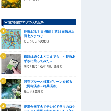
魅力発信ブログの人気記事
8/8(土)8/9(日)開催！第65回信州上
田七夕まつり
じょうしょう気流
線路は続くよどこまでも ～特急あ
ずさに乗ってみた～
来て！観て！松本『彩』発見
阿寺ブルーと柿其グリーンを巡る
（阿寺渓谷～柿其渓谷）
是より木曽路
伊那合同庁舎でテレビドラマのロケ