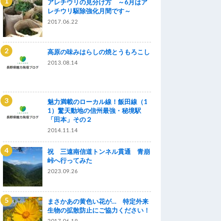
アレチウリの見分け方 ～6月はア
レチウリ駆除強化月間です～
2017.06.22
高原の味みはらしの焼とうもろこし
2013.08.14
魅力満載のローカル線！飯田線（1
1）驚天動地の信州最強・秘境駅
「田本」その２
2014.11.14
祝 三遠南信道トンネル貫通 青崩
峠へ行ってみた
2023.09.26
まさかあの黄色い花が… 特定外来
生物の拡散防止にご協力ください！
2017.06.19