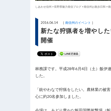
しあわせ信州
>
長野県魅力発信ブログ
>
南信州お散歩日和
>
南
2016.06.14 ［
南信州のイベント
］
新たな狩猟者を増やした
開催
林務課です。平成28年6月4日（土）飯
した。
「銃やわなで狩猟をしたい。農林業の被害
心に約20名参加しました。
会場は、みどり豊かな飯田国際射撃場（飯