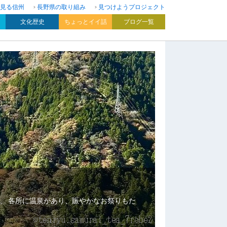
見る信州
長野県の取り組み
見つけようプロジェクト
文化歴史
ちょっとイイ話
ブログ一覧
、 各所に温泉があり、賑やかなお祭りもた