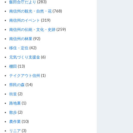
飯田合庁だより
(283)
南信州の観光・自然・花
(768)
南信州のイベント
(319)
南信州の伝統・文化・史跡
(259)
南信州の林業
(92)
移住・定住
(42)
元気づくり支援金
(6)
棚田
(13)
テイクアウト信州
(1)
県民の森
(14)
街並
(2)
路地裏
(1)
散歩
(2)
農作業
(10)
リニア
(3)