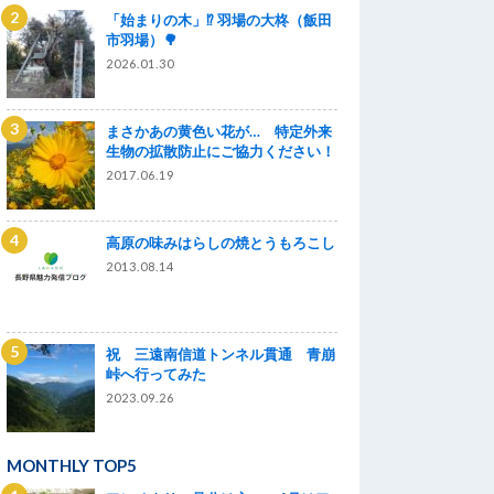
「始まりの木」⁉ 羽場の大柊（飯田
市羽場）🌳
2026.01.30
まさかあの黄色い花が… 特定外来
生物の拡散防止にご協力ください！
2017.06.19
高原の味みはらしの焼とうもろこし
2013.08.14
祝 三遠南信道トンネル貫通 青崩
峠へ行ってみた
2023.09.26
MONTHLY TOP5