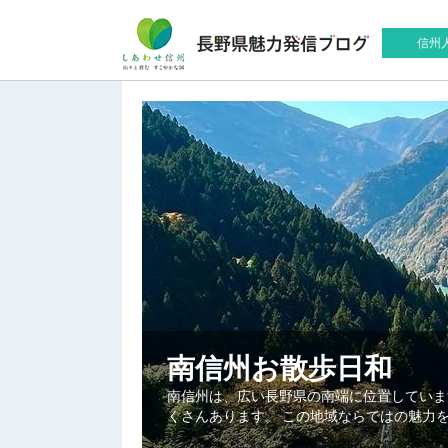
信州
南信州お散歩日和
南信州は、広い長野県の南端に位置していま
くさんあります。 この地域ならではの魅力