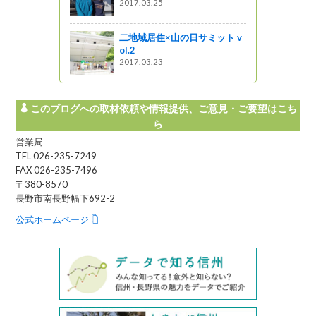
2017.03.25
環境の変化
二地域居住×山の日サミット v
ミの抜け殻
ol.2
に参加！
2017.03.23
このブログへの取材依頼や情報提供、ご意見・ご要望はこち
ら
営業局
TEL 026-235-7249
FAX 026-235-7496
〒380-8570
長野市南長野幅下692-2
公式ホームページ