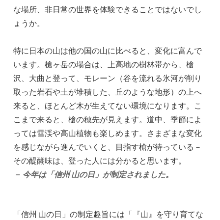
な場所、非日常の世界を体験できることではないでし
ょうか。
特に日本の山は他の国の山に比べると、変化に富んで
います。槍ヶ岳の場合は、上高地の樹林帯から、槍
沢、大曲と登って、モレーン（谷を流れる氷河が削り
取った岩石や土が堆積した、丘のような地形）の上へ
来ると、ほとんど木が生えてない環境になります。こ
こまで来ると、槍の穂先が見えます。道中、季節によ
っては雪渓や高山植物も楽しめます。さまざまな変化
を感じながら進んでいくと、目指す槍が待っている－
その醍醐味は、登った人には分かると思います。
－ 今年は「信州 山の日」が制定されました。
「信州 山の日」の制定趣旨には「『山』を守り育てな