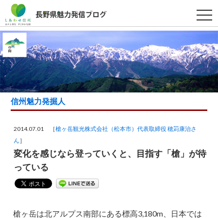
t
o
g
g
l
e
n
a
v
i
g
a
信州魅力発掘人
t
i
o
n
2014.07.01 ［
槍ヶ岳観光株式会社（松本市）代表取締役 穂苅康治さ
ん
］
変化を感じなら登っていくと、目指す「槍」が待
っている
槍ヶ岳は北アルプス南部にある標高3,180m、日本では