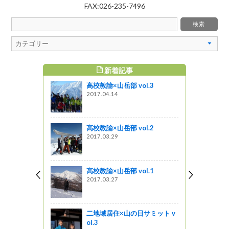
FAX:026-235-7496
新着記事
すめ記事
高校教諭×山岳部 vol.3
ら考える環
2017.04.14
習会
高校教諭×山岳部 vol.2
環境の変化
2017.03.29
ミの抜け殻
に参加！
高校教諭×山岳部 vol.1
2017.03.27
っていく
が待ってい
二地域居住×山の日サミット v
ol.3