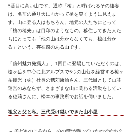
5番目に高い山です。通称「槍」と呼ばれるその雄姿
は、名前の通り天に向かって槍を突くように見えま
す。山に登る人はもちろん、地元の人たちにとって
「槍の穂先」は目印のようなもの。移住してきた人た
ちにとっても「他の山は分からなくても、槍は分か
る」という、存在感のある山です。
「信州魅力発掘人」、1回目に登場していただくのは、
槍ヶ岳を中心に北アルプスで5つの山荘を経営する槍ヶ
岳観光（株）社長の穂苅康治さん。三代目として山荘
運営のみならず、さまざまな山に関わる活動をしてい
る穂苅さんに、松本の事務所でお話を伺いました。
祖父と父と私。三代受け継いできた山小屋
－ 子どものころから、山の話は聞いていたのですか？