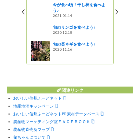
今が食べ頃！干し柿を食べよ
う
う♪
2021.01.14
す!信州
旬のリンゴを食べよう♪
2020.12.18
旬の長ネギを食べよう♪
2020.11.16
図書館ブログ
関連リンク
おいしい信州ふーどネット
地産地消キャンペーン
おいしい信州ふーどネットPR素材データベース
農産物マーケティング室ＦＡＣＥＢＯＯＫ
農産物直売所マップ
旬ちゃんについて