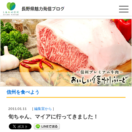
t
o
g
g
l
e
n
a
v
i
g
a
t
i
o
n
信州を食べよう
2011.01.11 ［
編集室から
］
旬ちゃん、マイアに行ってきました！