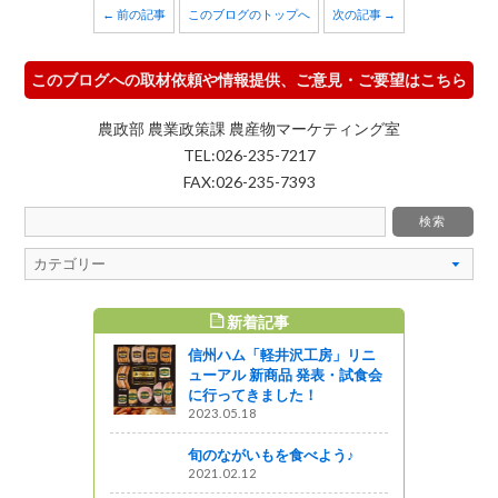
← 前の記事
このブログのトップへ
次の記事 →
このブログへの取材依頼や情報提供、ご意見・ご要望はこちら
農政部 農業政策課 農産物マーケティング室
TEL:026-235-7217
FAX:026-235-7393
新着記事
すめ記事
信州ハム「軽井沢工房」リニ
連れ公園編
ューアル 新商品 発表・試食会
興奮する大
に行ってきました！
】
2023.05.18
』発見
旬のながいもを食べよう♪
2021.02.12
州ふーど」