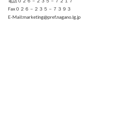
電話０２６－２３５－７２１７
Fax０２６－２３５－７３９３
E-Mail:marketing@pref.nagano.lg.jp