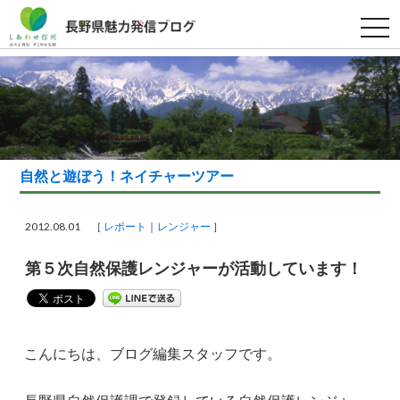
t
o
g
g
l
e
n
a
v
i
g
a
自然と遊ぼう！ネイチャーツアー
t
i
o
n
2012.08.01 ［
レポート
レンジャー
］
第５次自然保護レンジャーが活動しています！
こんにちは、ブログ編集スタッフです。