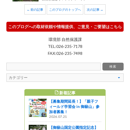
← 前の記事
このブログのトップへ
次の記事 →
このブログへの取材依頼や情報提供、ご意見・ご要望はこちら
環境部 自然保護課
TEL:026-235-7178
FAX:026-235-7498
新着記事
すめ記事
【募集期間延長！】「親子フ
自然を感じて
ィールド学習会 in 御嶽山」参
【3】
加者募集！
2026.07.21
【御嶽山国定公園指定記念】