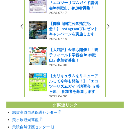
「エコツーリズムガイド講習
のり面保護
会in御嶽山」参加者募集！
2026.07.17
【御嶽山国定公園指定記
念！】Instagramプレゼント
・土壌環境
キャンペーンを実施します
彰を伝達
2026.07.15
【大好評】今年も開催！「親
子フィールド学習会 in 御嶽
食堂
山」参加者募集！
2026.06.30
星レストラン
【カリキュラムをリニューア
ルして今年も開催！】「エコ
ツーリズムガイド講習会 in 美
ヶ原」 参加者を募集します
2025.06.30
関連リンク
志賀高原自然保護センター
美ヶ原観光連盟
乗鞍自然保護センター