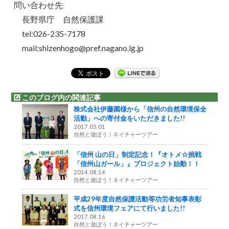
問い合わせ先
長野県庁 自然保護課
tel:026-235-7178
mail:shizenhogo@pref.nagano.lg.jp
このブログ内の関連記事
株式会社伊藤園様から「信州の自然環境保全
活動」への寄付金をいただきました!!
2017.05.01
自然と遊ぼう！ネイチャーツアー
「信州 山の日」制定記念！『オトメ☆挑戦
「信州山ガール」』プロジェクト始動！！
2014.08.14
自然と遊ぼう！ネイチャーツアー
平成29年度自然保護活動等功労者知事表彰
式を信州環境フェアにて行いました!!
2017.08.16
自然と遊ぼう！ネイチャーツアー