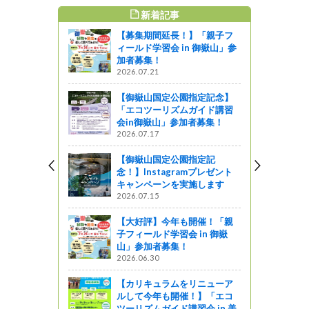
新着記事
すめ記事
【募集期間延長！】「親子フ
の中で見つけ
ィールド学習会 in 御嶽山」参
き方の答
加者募集！
2026.07.21
! 信州ライフ -
【御嶽山国定公園指定記念】
「エコツーリズムガイド講習
ir 2019にブ
会in御嶽山」参加者募集！
た！
2026.07.17
』発見
【御嶽山国定公園指定記
010で県産
念！】Instagramプレゼント
。
キャンペーンを実施します
2026.07.15
ットワーク
【大好評】今年も開催！「親
スター＆パン
子フィールド学習会 in 御嶽
か）
山」参加者募集！
2026.06.30
企画
【カリキュラムをリニューア
ルして今年も開催！】「エコ
ツーリズムガイド講習会 in 美