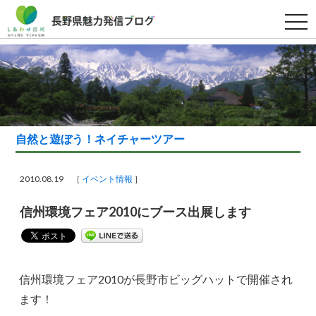
t
o
g
g
l
e
n
a
v
i
g
a
自然と遊ぼう！ネイチャーツアー
t
i
o
n
2010.08.19 ［
イベント情報
］
信州環境フェア2010にブース出展します
信州環境フェア2010が長野市ビッグハットで開催され
ます！